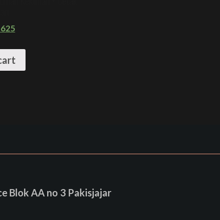
uman Kekinian + Cetak
san
625
cart
 Blok AA no 3 Pakisjajar