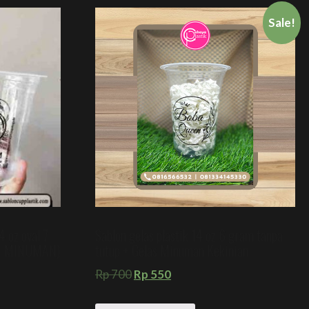
Sale!
4 oz oval 7
Sablon gelas plastik 14 oz 6 gram tanpa
N MINUMAN)
tutup + Gelas Minuman Kekinian
Rp
700
Rp
550