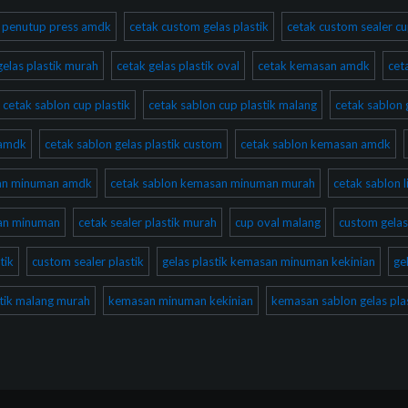
ik penutup press amdk
cetak custom gelas plastik
cetak custom sealer cu
gelas plastik murah
cetak gelas plastik oval
cetak kemasan amdk
cet
cetak sablon cup plastik
cetak sablon cup plastik malang
cetak sablon 
 amdk
cetak sablon gelas plastik custom
cetak sablon kemasan amdk
san minuman amdk
cetak sablon kemasan minuman murah
cetak sablon l
san minuman
cetak sealer plastik murah
cup oval malang
custom gelas
tik
custom sealer plastik
gelas plastik kemasan minuman kekinian
ge
stik malang murah
kemasan minuman kekinian
kemasan sablon gelas plas