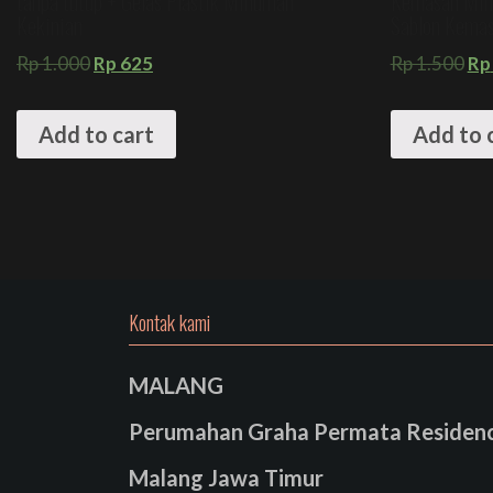
tanpa tutup + Gelas Plastik Minuman
Kemasan Min
Kekinian
Sablon Kema
Rp
1.000
Rp
625
Rp
1.500
Rp
Add to cart
Add to 
Kontak kami
MALANG
Perumahan Graha Permata Residence
Malang Jawa Timur