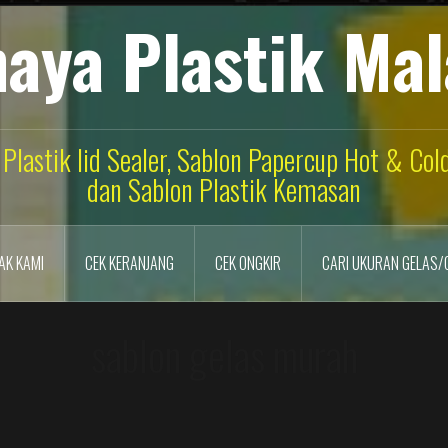
aya Plastik Ma
 Plastik lid Sealer, Sablon Papercup Hot & Co
dan Sablon Plastik Kemasan
AK KAMI
CEK KERANJANG
CEK ONGKIR
CARI UKURAN GELAS/
sablon gelas murah