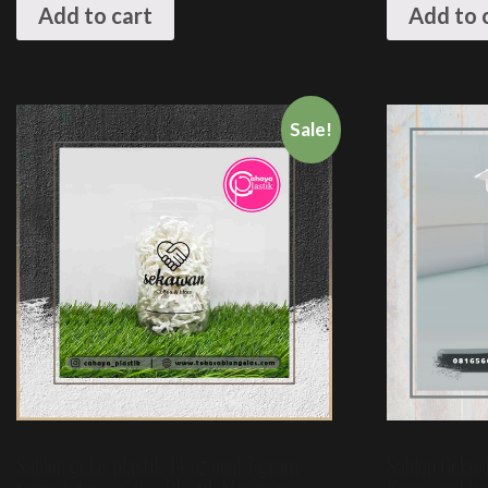
Add to cart
Add to 
Sale!
Sablon gelas plastik 14 oz oval 7 gram
Sablon Gelas 