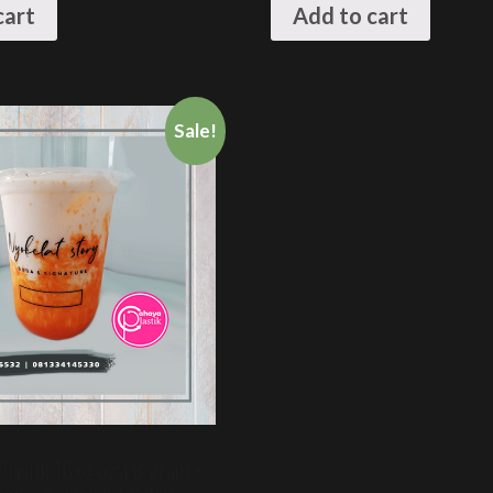
cart
Add to cart
Sale!
Plastik 16 oz oval 8 gram +