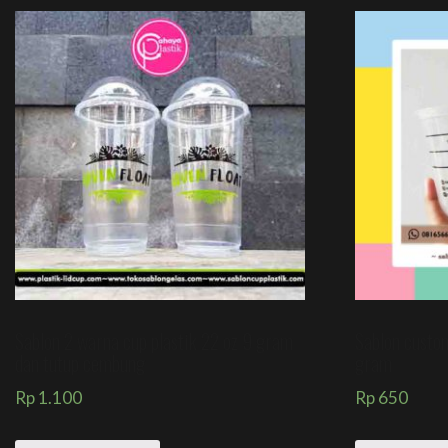
Sablon 2 warna cup plastik 22 oz 9 gram
Sablon custom
dan tutup cembung
gram
Rp
1.100
Rp
650