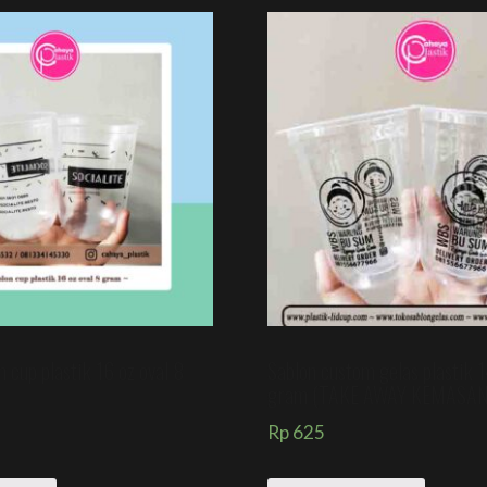
 cup plastik 16 oz oval 8
Sablon custom gelas plastik 1
gram (TAKE AWAY KEMASA
Rp
625