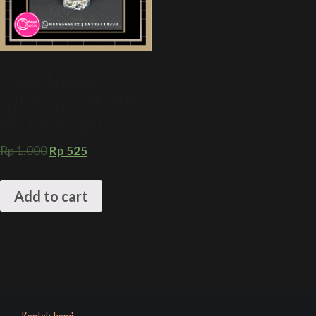
Sablon gelas plastik 16 oz
starindo 5 gram tanpa tutup +
GELAS PLASTIK KEMASAN
MINUMAN KEKINIAN
Rp
1.000
Rp
525
Add to cart