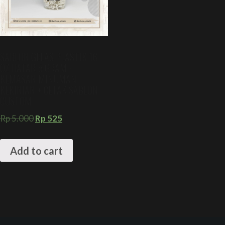
SABLON GELAS PLASTIK 16
OZ DATAR 5 GRAM +
KEMASAN MINUMAN
KEKINIAN + CETAK SABLON
CUSTOM
Rp
5.000
Rp
525
Add to cart