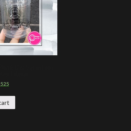
Plastik 12 oz 5 gram tanpa
 Kopi Kekinian
525
cart