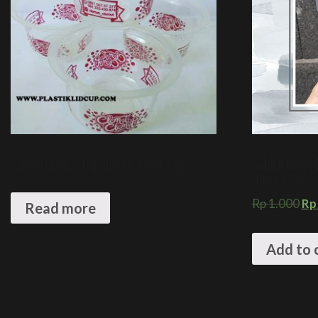
Sablon Gelas / Cup plastik kecil 7 oz
Sablon Gelas 
tutup + Gelas
Rp
1.000
Rp
Read more
Add to 