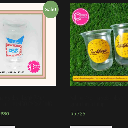
Sale!
a + gelas plastik 22 oz
Sablon 2 warna gelas plastik 
 gram + JUMBO PACKAGING
gram tanpa tutup
980
Rp
725