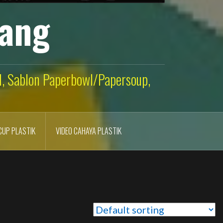
lang
ld, Sablon Paperbowl/Papersoup,
CUP PLASTIK
VIDEO CAHAYA PLASTIK