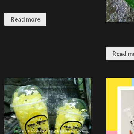
Sablon Cup Plastik 16 oz 8 gram
Read more
Sablon Cup/Ge
Read m