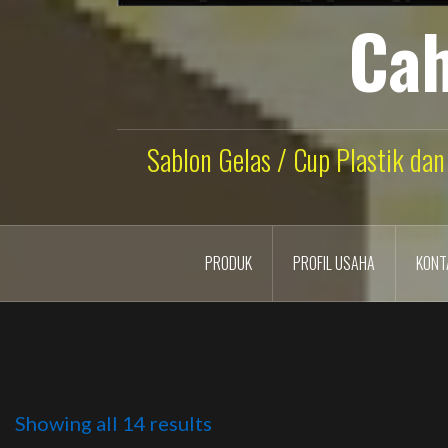
Cah
Sablon Gelas / Cup Plastik dan
PRODUK
PROFIL USAHA
KONT
Showing all 14 results