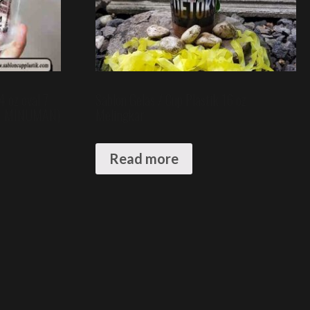
4 oz oval 7
Sablon Gelas / Cup Plastik 16 oz
N MINUMAN)
Melingkar
Read more