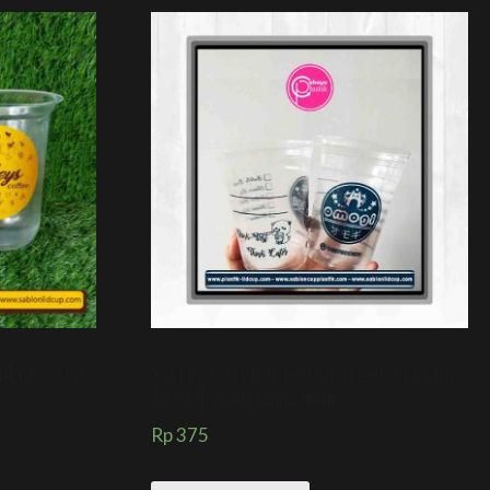
14 oz oval 7
Sablon 3 sisi full melingkar gelas plastik
16 oz 4 gram tanpa tutup
Rp
375