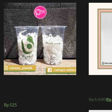
KEMASAN MINUMAN KEKINIAN !!!
Sablon 2 warn
Sablon cup plastik 16 oz 7 gram tanpa
starindo 10
tutup
Rp
1.500
Rp
Rp
525