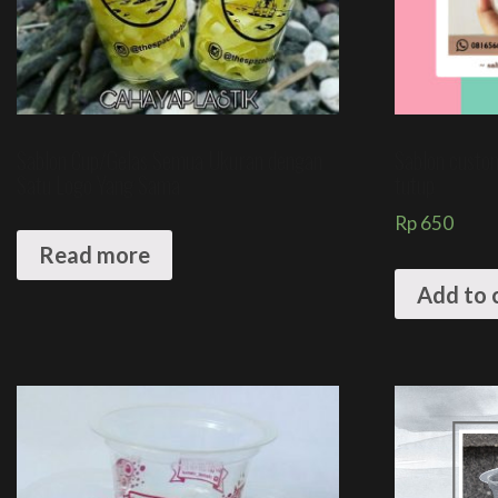
Sablon Cup/Gelas Semua Ukuran dengan
Sablon custo
Satu Logo Yang Sama
tutup
Rp
650
Read more
Add to 