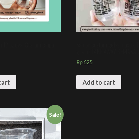
m 12 oz oval 8 gram tanpa
Sablon custom gelas plastik 1
gram (TAKE AWAY KEMASA
Rp
625
cart
Add to cart
Sale!