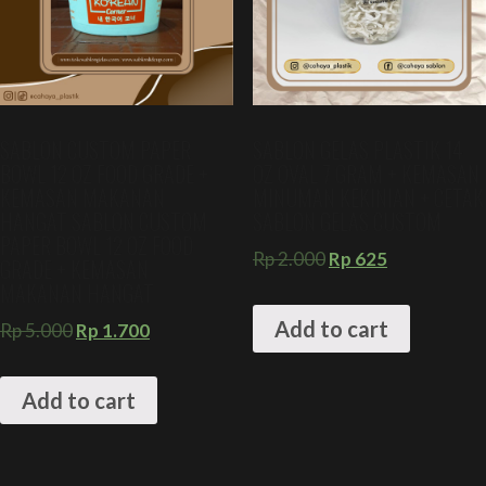
SABLON CUSTOM PAPER
SABLON GELAS PLASTIK 14
BOWL 12 OZ FOOD GRADE +
OZ OVAL 7 GRAM + KEMASAN
KEMASAN MAKANAN
MINUMAN KEKINIAN + CETAK
HANGAT SABLON CUSTOM
SABLON GELAS CUSTOM
PAPER BOWL 12 OZ FOOD
Rp
2.000
Rp
625
GRADE + KEMASAN
MAKANAN HANGAT
Add to cart
Rp
5.000
Rp
1.700
Add to cart