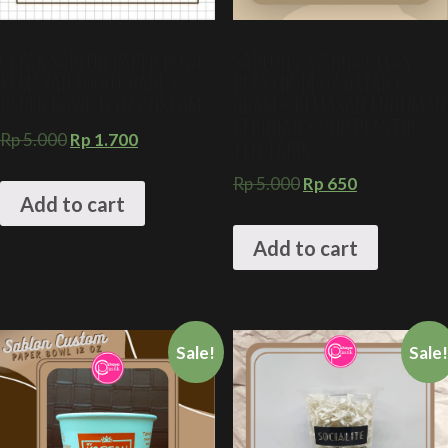
CETAK SABLON PAPER BOWL
SABLON 2 WARNA GELAS
KEMASAN FOOD GRADE +
PLASTIK 14 OZ DATAR 6
PAPER BOWL 17 OZ CUSTOM
GRAM + KEMASAN MINUMAN
KEKINIAN + CUP PLASTIK
Rp
5.000
Rp
1.700
TEH TARIK
Rp
5.000
Rp
650
Add to cart
Add to cart
Sale!
Sale