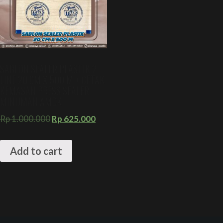
SABLON SEALER PLASTIK 2
LINE 20 CM X 500 M + CETAK
KEMASAN PRESS SEALER
MINUMAN AMDK
Rp
1.000.000
Rp
625.000
Add to cart