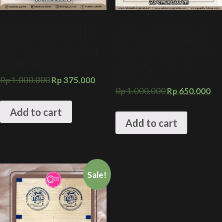
SABLON 2 WARNA SEALER
SABLON 2 WARNA SEALER
PLASTIK 10 CM X 500 M +
PLASTIK 20 CM X 500 M +
PENUTUP PRESS KEMASAN
KEMASAN MINUMAN AMDK
MINUMAN SARI BUAH
CUSTOM + 2 LINE SEALER
PRESS CUP
Rp
1.000.000
Rp
375.000
Rp
1.000.000
Rp
650.000
Add to cart
Add to cart
Sale!