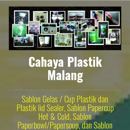
Lompat
ke
konten
Cahaya Plastik
Malang
Sablon Gelas / Cup Plastik dan
Plastik lid Sealer, Sablon Papercup
Hot & Cold, Sablon
Paperbowl/Papersoup, dan Sablon