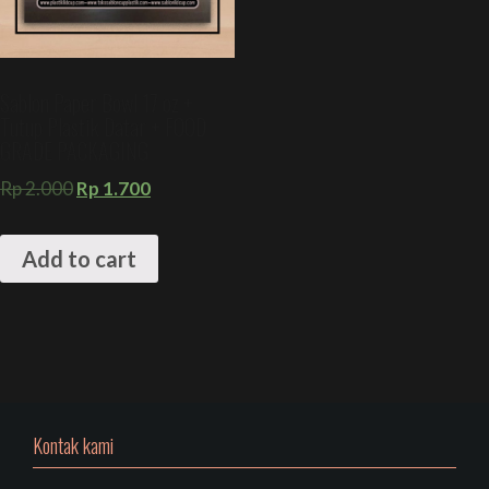
Sablon Paper Bowl 17 oz +
Tutup Plastik Datar + FOOD
GRADE PACKAGING
Rp
2.000
Rp
1.700
Add to cart
Kontak kami