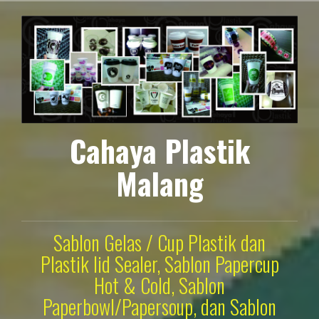
Lompat
ke
konten
Cahaya Plastik
Malang
Sablon Gelas / Cup Plastik dan
Plastik lid Sealer, Sablon Papercup
Hot & Cold, Sablon
Paperbowl/Papersoup, dan Sablon