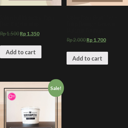
Sablon Full Melingkar Paper
Sablon Paper Bowl 17 oz +
Bowl 8 oz dan tutup
Tutup Bening + Kemasan
Makanan Kekinian
Rp
1.500
Rp
1.350
Rp
2.000
Rp
1.700
Add to cart
Add to cart
Sale!