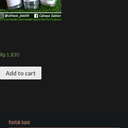
SABLON MIX CUP 12 oz , 16 oz
dan 22 oz LEBIH HEMAT DAN
PRAKTIS
Rp
1.830
Add to cart
Kontak kami