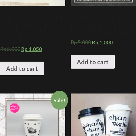
SABLON 2 WARNA PAPER CUP
SABLON CUSTOM GELAS
9 OZ + TUTUP HITAM +
PLASTIK KEMASAN KOMPLIT
KEMASAN HOT COFFEE
ICE & HOT COFFEE KEKINIAN
KEKINIAN
Rp
5.000
Rp
1.000
Rp
5.000
Rp
1.050
Add to cart
Add to cart
Sale!