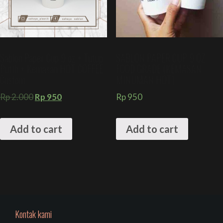
Sablon Paper Cup 9 oz + Tutup
SABLON PAPER CUP 9 OZ
Putih + Kemasan HOT COFFEE
FOOD GRADE (KEMASAN
Custom
MINUMAN HOT)
Rp
2.000
Rp
950
Rp
950
Add to cart
Add to cart
Kontak kami