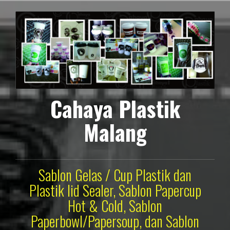
Lompat
ke
konten
Cahaya Plastik
Malang
Sablon Gelas / Cup Plastik dan
Plastik lid Sealer, Sablon Papercup
Hot & Cold, Sablon
Paperbowl/Papersoup, dan Sablon