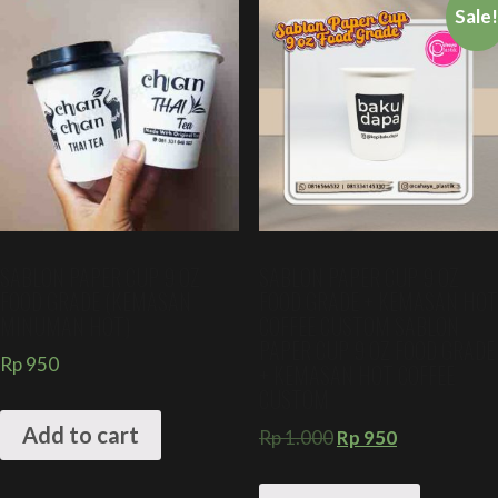
Sale
SABLON PAPER CUP 9 OZ
SABLON PAPER CUP 9 OZ
FOOD GRADE (KEMASAN
FOOD GRADE + KEMASAN HOT
MINUMAN HOT)
COFFEE CUSTOM SABLON
PAPER CUP 9 OZ FOOD GRADE
Rp
950
+ KEMASAN HOT COFFEE
CUSTOM
Add to cart
Rp
1.000
Rp
950