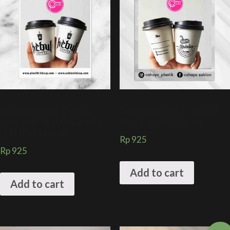
Sablon paper cup 8 oz dan
Sablon paper cup 8 oz FOOD
tutup hitam (KEMASAN HOT
GRADE dan tutup hitam
COFFEE KEKINIAN)
Rp
925
Rp
925
Add to cart
Add to cart