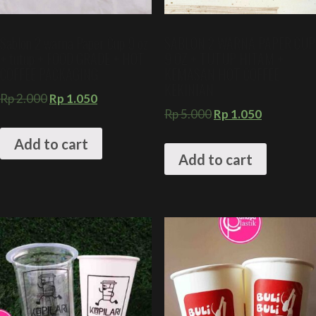
Sablon 2 warna Paper Cup 9 oz
SABLON 2 WARNA PAPER CUP
+ tutup + FOOD GRADE + HOT
9 OZ + TUTUP HITAM +
COFFEE PACKAGING
KEMASAN HOT COFFEE
KEKINIAN
Rp
2.000
Rp
1.050
Rp
5.000
Rp
1.050
Add to cart
Add to cart