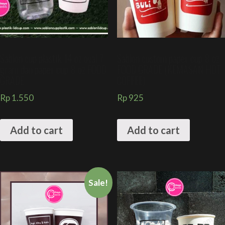
Sablon cup plastik 14 oz oval 7
Sablon custom paper cup 8 oz
gram dan paper cup 8 oz FOOD
FOOD GRADE (KEMASAN HOT
GRADE
COFFEE)
Rp
1.550
Rp
925
Add to cart
Add to cart
Sale!