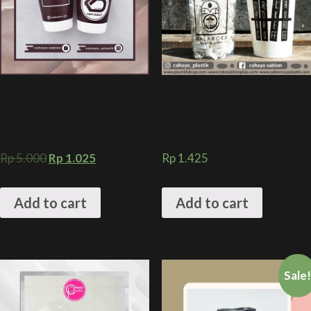
Sablon gelas paper cup 8 oz +
Sablon gelas plastik 14 oz 6
Tutup Putih + Take Away Hot
gram dan paper cup 8 oz FOOD
Coffee Custom
GRADE
Rp
5.000
Rp
1.025
Rp
1.425
Add to cart
Add to cart
Sale