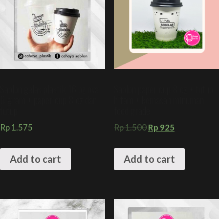
Sablon gelas plastik 16 oz oval
Sablon paper cup 8 oz + tutup
8 gram + paper cup 8 oz dan
hitam + kemasan minuman
tutup
food grade
Rp
1.575
Rp
1.500
Rp
925
Add to cart
Add to cart