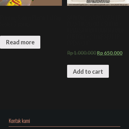
Printing Sablon Plastik Lid Cup
SABLON 2 WARNA SEALER
Sealer 3 warna
PLASTIK 20 CM X 500 M +
KEMASAN MINUMAN AMDK
CUSTOM + 2 LINE SEALER
PRESS CUP
Read more
Rp
1.000.000
Rp
650.000
Add to cart
Kontak kami