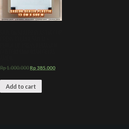
SABLON SEALER PLASTIK CUP
PRESS 13 CM X 500 M +
PENUTUP PRESS KEMASAN
CUSTOM MINUMAN GELAS
AMDK
Rp
1.000.000
Rp
385.000
Add to cart