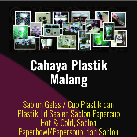
Lompat
ke
konten
Cahaya Plastik
Malang
Sablon Gelas / Cup Plastik dan
Plastik lid Sealer, Sablon Papercup
Hot & Cold, Sablon
Paperbowl/Papersoup, dan Sablon