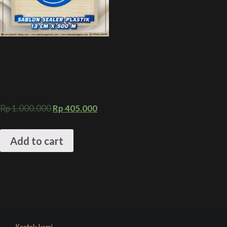
SABLON LID CUP SEALER 13
CM X 500 M + KEMASAN
CUSTOM MINUMAN KOPI
CAFE KEKINIAN
Rp
1.000.000
Rp
405.000
Add to cart