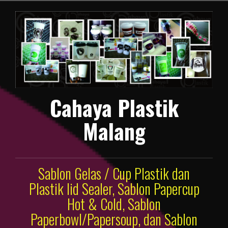
Lompat
ke
konten
Cahaya Plastik
Malang
Sablon Gelas / Cup Plastik dan
Plastik lid Sealer, Sablon Papercup
Hot & Cold, Sablon
Paperbowl/Papersoup, dan Sablon