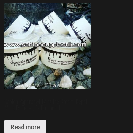
Sablon Paperbowl 12 oz Ice Cream, Kepal
Milo, Es Teller, Es Durian,dll
Read more