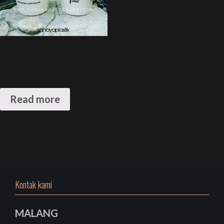
Sablon Papercup Hot 8 oz & 9
oz
Read more
Kontak kami
MALANG