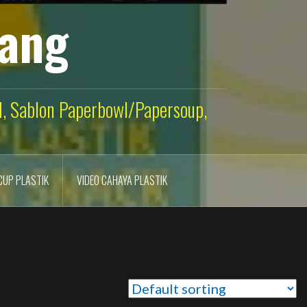
lang
ld, Sablon Paperbowl/Papersoup,
CUP PLASTIK
VIDEO CAHAYA PLASTIK