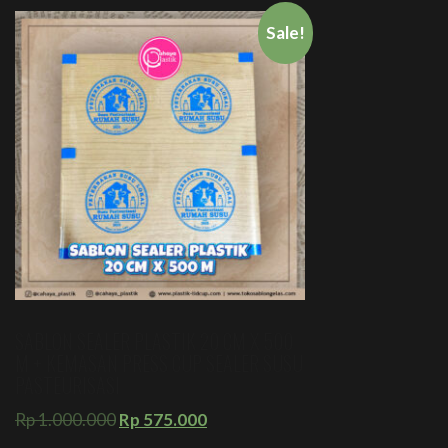
Sale!
SABLON SEALER PLASTIK 20 CM X 500
M + KEMASAN PRESS CUP SEALER SUSU
PASTEURISASI
Rp
1.000.000
Rp
575.000