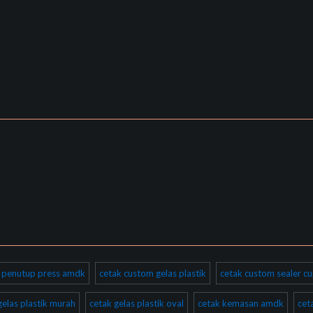
ik penutup press amdk
cetak custom gelas plastik
cetak custom sealer cu
gelas plastik murah
cetak gelas plastik oval
cetak kemasan amdk
cet