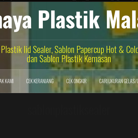
aya Plastik Ma
 Plastik lid Sealer, Sablon Papercup Hot & Co
dan Sablon Plastik Kemasan
AK KAMI
CEK KERANJANG
CEK ONGKIR
CARI UKURAN GELAS/
sablonplastiksealer