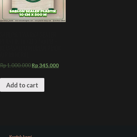
SABLON 1 WARNA SEALER
PLASTIK 10 CM X 500 M +
KEMASAN MINUMAN AMDK
AIR MINERAL
Rp
1.000.000
Rp
345.000
Add to cart