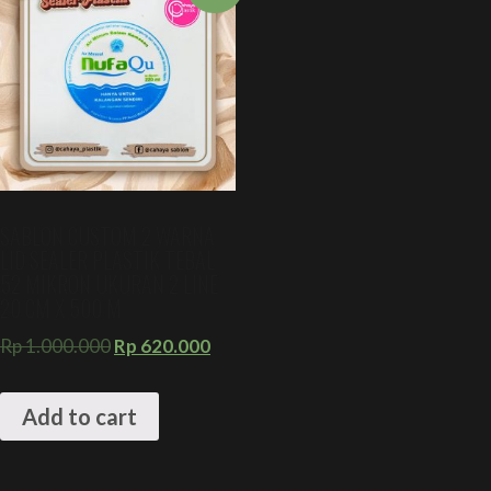
SABLON CUSTOM 2 WARNA
LID SEALER PLASTIK TEBAL
52 MIKRON UKURAN 2 LINE
20 CM X 500 M
Rp
1.000.000
Rp
620.000
Add to cart