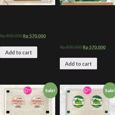
SABLON 1 WARNA SEALER
SABLON 1 WARNA SEALER
PLASTIK 2 LINE 20 CM X 500
PLASTIK 2 LINE 20 CM X 500
M
M + PENUTUP PLASTIK
PRESS KEMASAN AMDK JAMU
Rp
800.000
Rp
570.000
SARI BUAH
Rp
800.000
Rp
570.000
Add to cart
Add to cart
Sale!
Sale