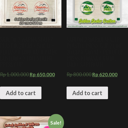
SABLON 2 WARNA SEALER
SABLON 2 WARNA SEALER
PLASTIK 20 CM X 500 M +
PLASTIK PRESS CUP 2 LINE
KEMASAN MINUMAN AMDK
20 CM X 500 M + PENUTUP
CUSTOM + 2 LINE SEALER
PRESS KEMASAN AMDK,
PRESS CUP
JAMU, SARI BUAH
Rp
1.000.000
Rp
650.000
Rp
800.000
Rp
620.000
Add to cart
Add to cart
Sale!