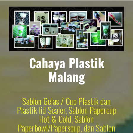
Lompat
ke
konten
Cahaya Plastik
Malang
Sablon Gelas / Cup Plastik dan
Plastik lid Sealer, Sablon Papercup
Hot & Cold, Sablon
Paperbowl/Papersoup, dan Sablon