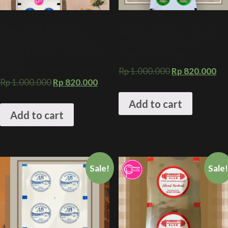
FULL COLOR PRINTING +
Full Color Printing 2 Line 20
SEALER PLASTIK + 2 LINE +
cm x 450 m + Kemasan
20 CM X 450 M + KEMASAN
Minuman Kekinian +
AMDK
Rp
1.000.000
Rp
820.000
Rp
1.000.000
Rp
820.000
Add to cart
Add to cart
Sale!
Sale