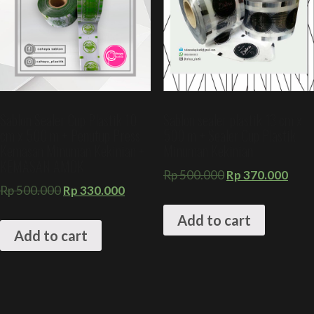
Sablon Sealer Cup Plastik 10
Sablon sealer plastik 13 cm x
cm x 500 m + Penutup Press
500 m + Sealer Cup Plastik
Kemasan Minuman Kekinian +
Minuman Kekinian
KEMASAN AMDK
Rp
500.000
Rp
370.000
Rp
500.000
Rp
330.000
Add to cart
Add to cart