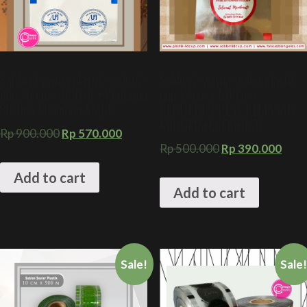
Sablon 1 warna plastik sealer 2
Sablon 2 warna sealer plastik
line 20 cm x 500 m + Kemasan
cup 13 cm x 500 m +
Custom Minuman AMDK
PENUTUP PRESS KEMASAN
MINUMAN KEKINIAN
Rp
900.000
Rp
570.000
Rp
500.000
Rp
390.000
Add to cart
Add to cart
Sale!
Sale