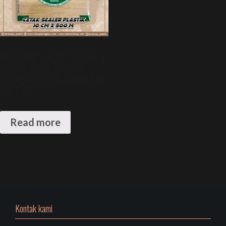
PRINTING SEALER PLASTIK 2
WARNA 10 CM X 500 M +
KEMASAN PRESS CUP AMDK
CUSTOM
Read more
Kontak kami