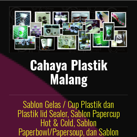
Lompat
ke
konten
Cahaya Plastik
Malang
Sablon Gelas / Cup Plastik dan
Plastik lid Sealer, Sablon Papercup
Hot & Cold, Sablon
Paperbowl/Papersoup, dan Sablon