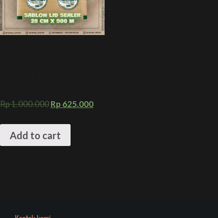
SABLON LID CUP SEALER
CUSTOM 20 CM X 500 M +
KEMASAN MINUMAN SEALER
PRESS CUP AMDK
Rp
1.000.000
Rp
625.000
Add to cart