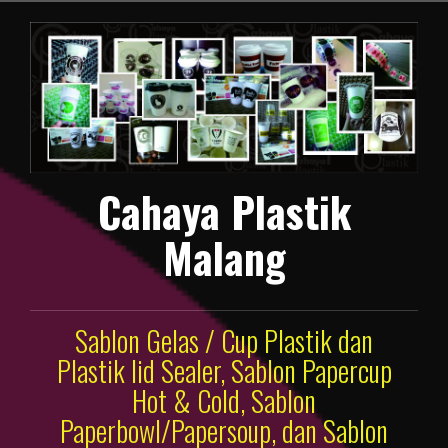
Lompat
ke
konten
Cahaya Plastik
Malang
Sablon Gelas / Cup Plastik dan
Plastik lid Sealer, Sablon Papercup
Hot & Cold, Sablon
Paperbowl/Papersoup, dan Sablon