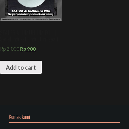
SEALER ALUMUNIUM FOIL |
Segel induksi (induction seal)
Rp
2.000
Rp
900
Add to cart
Kontak kami