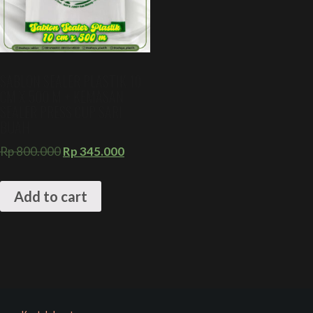
SABLON SEALER PLASTIK 10
CM X 500 M + KEMASAN
SEALER PRESS CUP SARI
BUAH
Rp
800.000
Rp
345.000
Add to cart