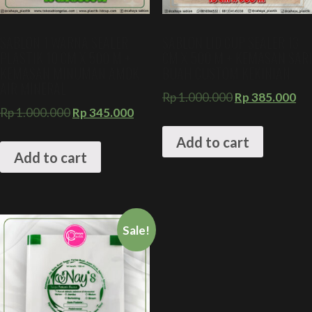
SABLON 1 WARNA SEALER
SABLON LID CUP SEALER 13
PLASTIK 10 CM X 500 M +
CM X 500 M + KEMASAN SARI
KEMASAN MINUMAN AMDK
BUAH CUSTOM KEKINIAN
AIR MINERAL
Rp
1.000.000
Rp
385.000
Rp
1.000.000
Rp
345.000
Add to cart
Add to cart
Sale!