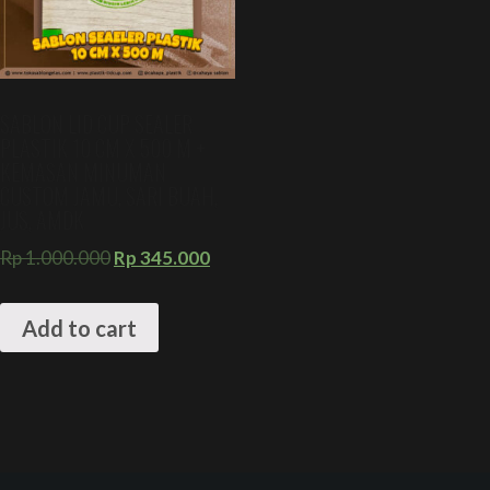
SABLON LID CUP SEALER
PLASTIK 10 CM X 500 M +
KEMASAN MINUMAN
CUSTOM JAMU, SARI BUAH,
JUS, AMDK
Rp
1.000.000
Rp
345.000
Add to cart