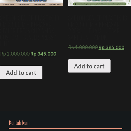
SABLON SEALER PLASTIK 10
SABLON SEALER PLASTIK 13
CM X 500 M + KEMASAN
CM X 500 M + KEMASAN
SEALER PRESS CUP AMDK
PRESS CUP JAMU SEGAR,
CUSTOM + SEALER PRESS 1
SARI BUAH, AMDK
LINE
Rp
1.000.000
Rp
385.000
Rp
1.000.000
Rp
345.000
Add to cart
Add to cart
Kontak kami