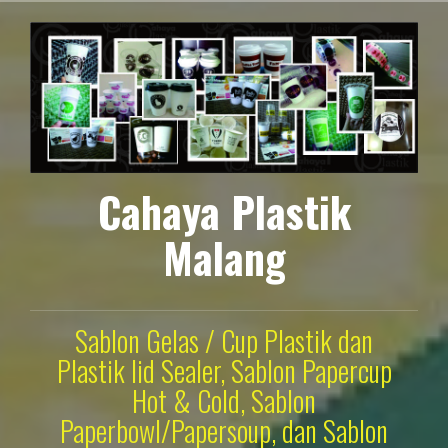
Lompat
ke
konten
Cahaya Plastik
Malang
Sablon Gelas / Cup Plastik dan
Plastik lid Sealer, Sablon Papercup
Hot & Cold, Sablon
Paperbowl/Papersoup, dan Sablon