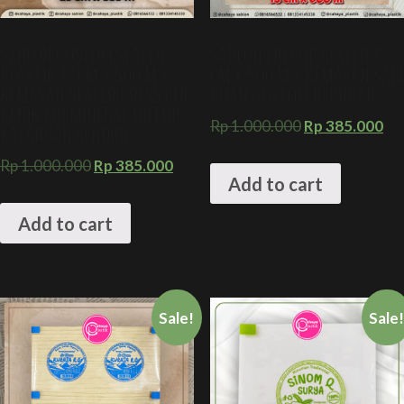
SABLON CUSTOM SEALER
SABLON LID CUP SEALER 13
PLASTIK 13 CM X 500 M +
CM X 500 M + KEMASAN SARI
KEMASAN SEALER PRESS CUP
BUAH CUSTOM KEKINIAN
AMDK AIR MINERAL UNTUK
Rp
1.000.000
Rp
385.000
KALANGAN SENDIRI
Rp
1.000.000
Rp
385.000
Add to cart
Add to cart
Sale!
Sale