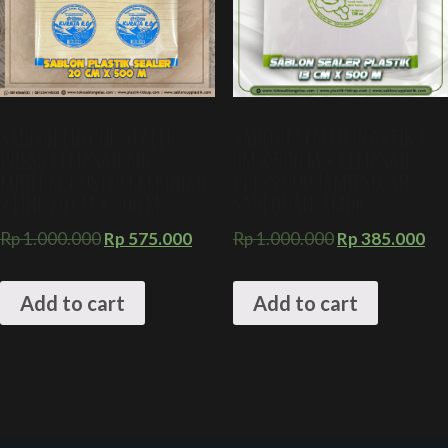
SABLON LID CUP SEALER
SABLON SEALER PLASTIK 13
PRESS KEMASAN AIR
CM X 500 M + KEMASAN
MINERAL CUSTOM KEKINIAN
PRESS CUP JAMU SEGAR,
2 LINE 20 CM X 500 M
SARI BUAH, AMDK
Rp
1.000.000
Rp
575.000
Rp
1.000.000
Rp
385.000
Add to cart
Add to cart