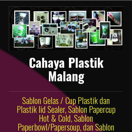
Lompat
ke
konten
Cahaya Plastik
Malang
Sablon Gelas / Cup Plastik dan
Plastik lid Sealer, Sablon Papercup
Hot & Cold, Sablon
Paperbowl/Papersoup, dan Sablon