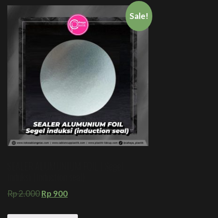
Sale!
SEALER ALUMUNIUM FOIL | Segel
induksi (induction seal)
Rp
2.000
Rp
900