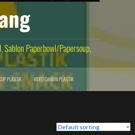
lang
ld, Sablon Paperbowl/Papersoup,
CUP PLASTIK
VIDEO CAHAYA PLASTIK