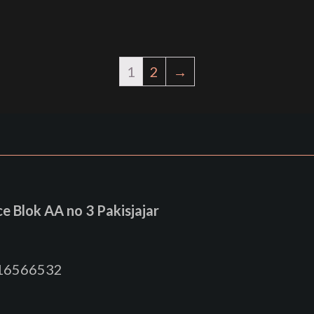
1
2
→
 Blok AA no 3 Pakisjajar
816566532