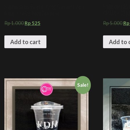
Sablon Gelas Plastik 12 oz 5 gram tanpa
SABLON GELA
tutup + Gelas Kopi Kekinian
GRAM + KEMA
Rp
1.000
Rp
525
Rp
5.000
Rp
Add to cart
Add to 
Sale!