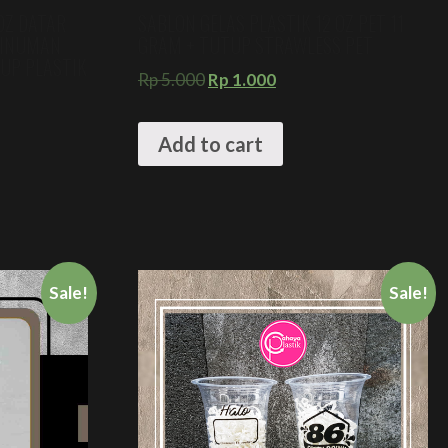
OZ DATAR
SABLON GELAS PLASTIK 12 OZ PET 11
MINUMAN
GRAM + TUTUP STRAWLESS PET
CUP PLASTIK
Rp
5.000
Rp
1.000
Add to cart
Sale!
Sale!