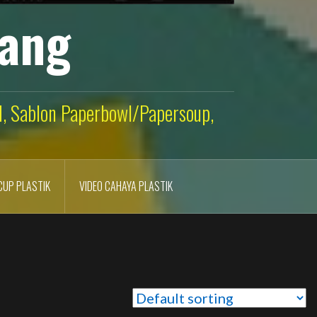
lang
ld, Sablon Paperbowl/Papersoup,
CUP PLASTIK
VIDEO CAHAYA PLASTIK