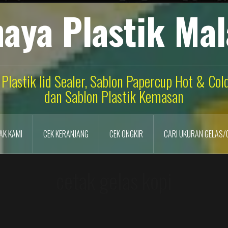
aya Plastik Ma
 Plastik lid Sealer, Sablon Papercup Hot & Co
dan Sablon Plastik Kemasan
AK KAMI
CEK KERANJANG
CEK ONGKIR
CARI UKURAN GELAS/
cetak gelas kopi