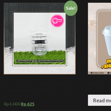
Sale!
BEST SELLER GELAS KOPI KEKINIAN !!!
INJECTION C
Sablon Custom Gelas Plastik 14 oz oval 7
gram tanpa tutup
Read m
Rp
1.000
Rp
625