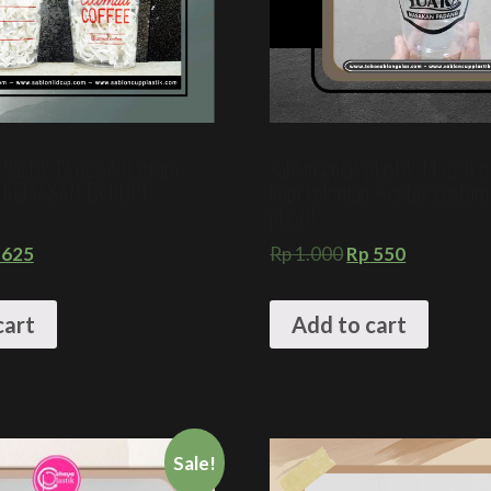
Plastik 12 oz SA 8 gram
sablon gelas plastik 14 oz 6 
 + KEMASAN ES KOPI
kopi kekinian + cetak custom
plastik
625
Rp
1.000
Rp
550
cart
Add to cart
Sale!