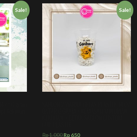
Sale!
Sale!
 14 oz 6 gram
SABLON 2 WARNA GELAS PLASTIK 14 OZ
opi Kekinian
DATAR 6 GRAM + KEMASAN MINUMAN
KEKINIAN + CETAK SABLON CUSTOM
CUP PLASTIK
Rp
1.000
Rp
650