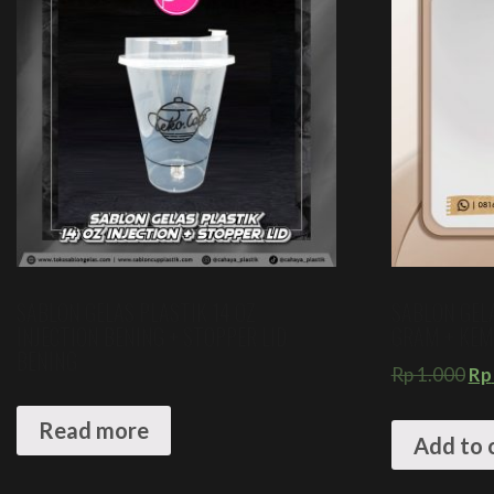
SABLON GELAS PLASTIK 14 OZ
SABLON GELA
INJECTION BENING + STOPPER LID
GRAM + KE
BENING
Rp
1.000
Rp
Read more
Add to 