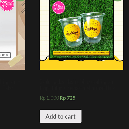
al 7 gram +
Sablon gelas plastik 14 oz oval 7 gram
 Gelas
tanpa tutup + Kemasan Minuman Unik
Rp
1.000
Rp
725
Add to cart