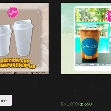
UP + SIGNATURE FLIP LID
Sablon 2 warna gelas plastik
tanpa tutup + Gelas Plastik K
Cetak Custom
ore
Rp
1.000
Rp
650