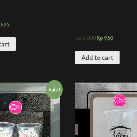
S PLASTIK 12 OZ DATAR 8
SABLON GELAS PLASTIK 12 
SAN ICE COFFEE KEKINIAN
PET 11 GRAM + KEMASAN 
CAFE CUSTOM KEKINIAN + 
625
KOPI KEKINIAN
Rp
5.000
Rp
950
cart
Add to cart
Sale!