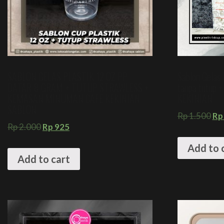
SABLON GELAS PLASTIK 12 OZ PP
Sablon Gelas 
DATAR 8 GRAM + TUTUP STRAWLESS +
tanpa tutup
KEMASAN MINUMAN CAFE KEKINIAN
KEKINIAN
SABLON
Rp
1.500
Rp
Rp
2.000
Rp
925
Add to 
Add to cart