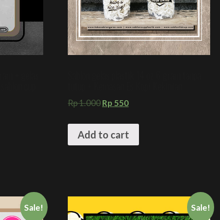
gram + gelas
Sablon gelas plastik 14 oz 6 gram tanpa
 sablon cup
tutup + Kemasan Es Kopi Kekinian
Rp
1.000
Rp
550
Add to cart
Sale!
Sale!