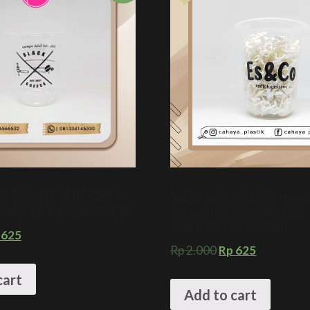
S PLASTIK 14 OZ OVAL 7
Sablon gelas plastik 14 oz ov
MASAN MINUMAN CUSTOM
Kemasan Minuman Kekinian +
Plastik Custom Kemasan
625
Rp
2.000
Rp
625
cart
Add to cart