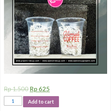
Rp
1.500
Rp
625
Quantity
Add to cart