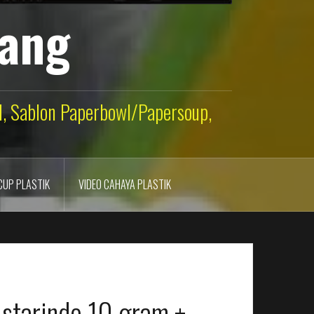
lang
ld, Sablon Paperbowl/Papersoup,
CUP PLASTIK
VIDEO CAHAYA PLASTIK
 starindo 10 gram +