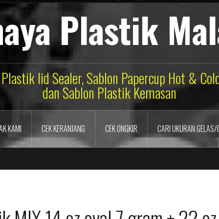
aya Plastik Ma
 Plastik lid Sealer, Sablon Papercup Hot & Co
dan Sablon Plastik Kemasan
AK KAMI
CEK KERANJANG
CEK ONGKIR
CARI UKURAN GELAS/
ik MIX 14 oz oval 7 gram + 22 oz