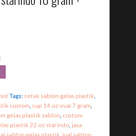
5
zed
Tags:
cetak sablon gelas plastik
,
stik custom
,
cup 14 oz oval 7 gram
,
m gelas plastik sablon
,
custom
las plastik 22 oz starindo
,
jasa
ual sablon gelas plastik
,
jual sablon