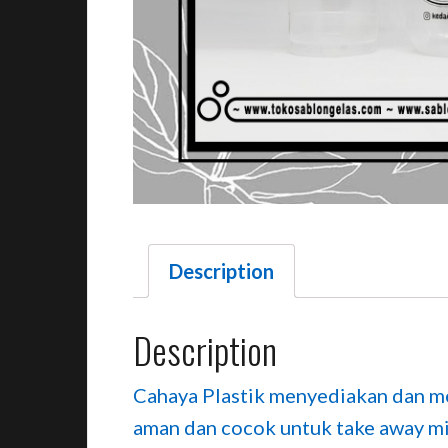
Description
Description
Cahaya Plastik menyediakan dan me
aman dan cocok untuk take away min