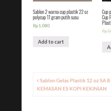
Sablon 2 warna cup plastik 22 oz
Cup p
polycup 11 gram putih susu
Cup P
Plast
Rp
1.080
Rp
5
Add to cart
A
Navigasi
Sablon Gelas Plastik 12 oz SA 8
pos
KEMASAN ES KOPI KEKINIAN