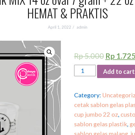
HEMAT & PRAKTIS
April 1, 2022
admin
Rp
5.000
Rp
1.72
Quantity
Add to cart
Category:
Uncategori
cetak sablon gelas pla
cup jumbo 22 oz
,
custo
sablon gelas plastik
,
ge
sablon gelas malang
,
j