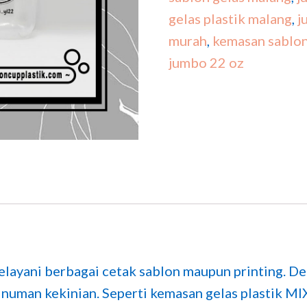
gelas plastik malang
,
j
murah
,
kemasan sablon 
jumbo 22 oz
layani berbagai cetak sablon maupun printing. D
uman kekinian. Seperti kemasan gelas plastik MIX