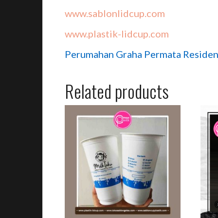
www.sablonlidcup.com
www.plastik-lidcup.com
Perumahan Graha Permata Residenc
Related products