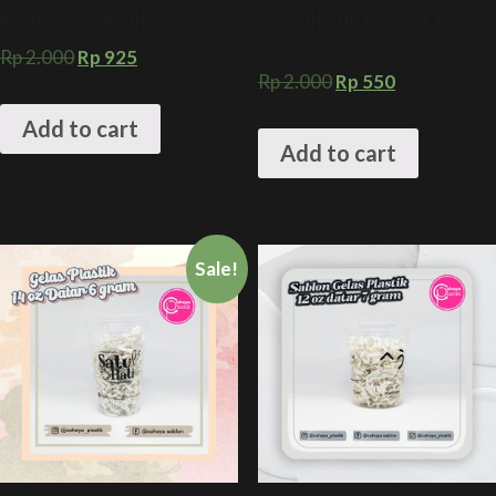
KEKINIAN SABLON
SABLON CUP PLASTIK CAFE
HITS
Rp
2.000
Rp
925
Rp
2.000
Rp
550
Add to cart
Add to cart
Sale!