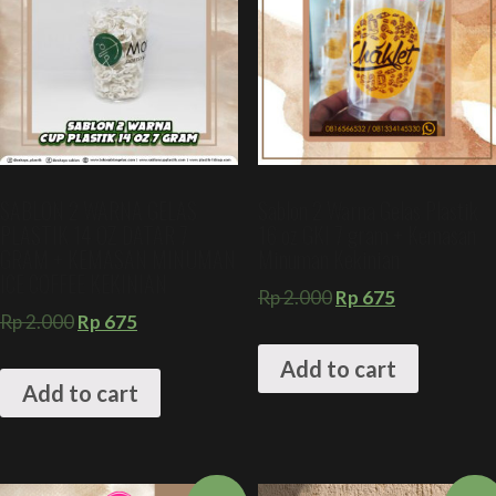
SABLON 2 WARNA GELAS
Sablon 2 Warna Gelas Plastik
PLASTIK 14 OZ DATAR 7
16 oz GKI 7 gram + Kemasan
GRAM + KEMASAN MINUMAN
Minuman Kekinian
ICE COFFEE KEKINIAN
Rp
2.000
Rp
675
Rp
2.000
Rp
675
Add to cart
Add to cart