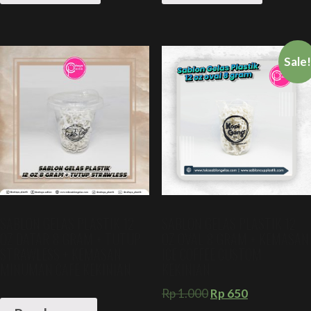
Sale
SABLON GELAS PLASTIK 12
SABLON GELAS PLASTIK 12
OZ DATAR 8 GRAM + TUTUP
OZ OVAL 8 GRAM + KEMASAN
STRAWLESS + KEMASAN
ICE COFFEE CUSTOM
MINUMAN CAFE KEKINIAN
KEKINIAN
Rp
1.000
Rp
650