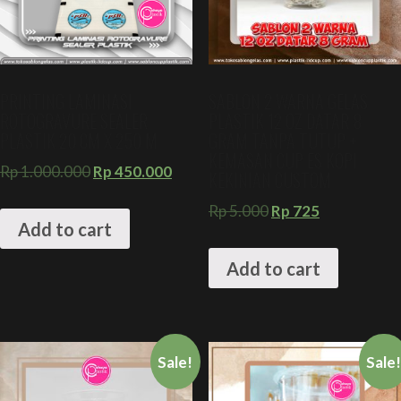
PRINTING LAMINASI
SABLON 2 WARNA GELAS
ROTOGRAVURE SEALER
PLASTIK 12 OZ DATAR 8
PLASTIK 20 CM X 250 M
GRAM TANPA TUTUP +
KEMASAN CUP ES KOPI
Rp
1.000.000
Rp
450.000
KEKINIAN CUSTOM
Rp
5.000
Rp
725
Add to cart
Add to cart
Sale!
Sale