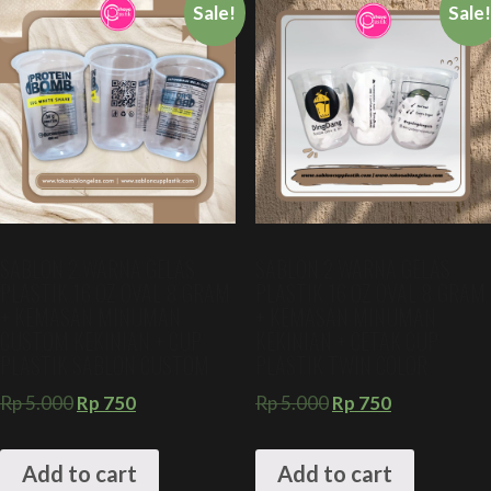
Sale!
Sale
SABLON 2 WARNA GELAS
SABLON 2 WARNA GELAS
PLASTIK 16 OZ OVAL 8 GRAM
PLASTIK 16 OZ OVAL 8 GRAM
+ KEMASAN MINUMAN
+ KEMASAN MINUMAN
CUSTOM KEKINIAN + CUP
KEKINIAN + CETAK CUP
PLASTIK SABLON CUSTOM
PLASTIK TWIN COLOR
Rp
5.000
Rp
750
Rp
5.000
Rp
750
Add to cart
Add to cart