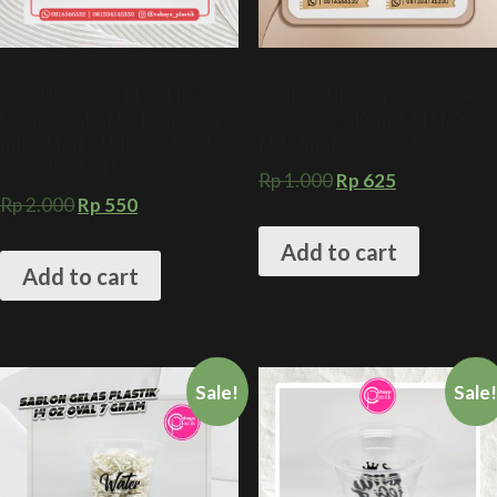
SABLON GELAS PLASTIK 14
SABLON GELAS PLASTIK 14
OZ GKI 6 GRAM + KEMASAN
OZ OVAL 7 GRAM + KEMASAN
MINUMAN KEKINIAN + CETAK
MINUMAN CUSTOM
SABLON CUSTOM
Rp
1.000
Rp
625
Rp
2.000
Rp
550
Add to cart
Add to cart
Sale!
Sale