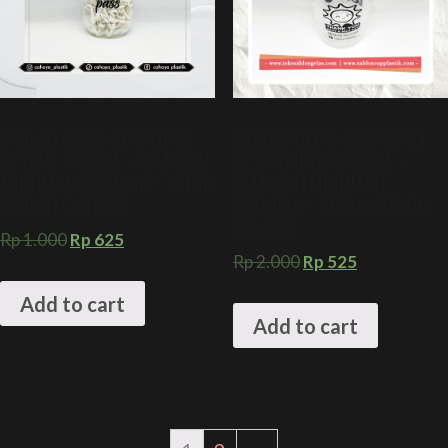
SABLON GELAS PLASTIK 14
SABLON GELAS PLASTIK 14
OZ OVAL 7 GRAM + KEMASAN
OZ STARINDO 5 GRAM +
MINUMAN KEKINIAN + CETAK
KEMASAN MINUMAN
SABLON CUSTOM
KEKINIAN + CETAK SABLON
CUSTOM
Rp
1.000
Rp
625
Rp
2.000
Rp
525
Add to cart
Add to cart