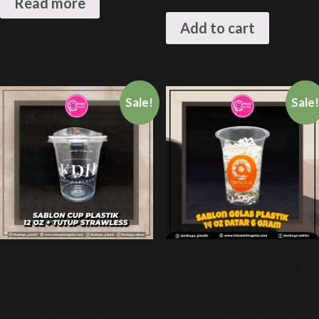
Read more
Add to cart
Sale!
Sale
SABLON GELAS PLASTIK 12
SABLON GELAS PLASTIK 14
OZ PP DATAR 8 GRAM +
OZ DATAR 6 GRAM +
TUTUP STRAWLESS +
KEMASAN MINUMAN
KEMASAN MINUMAN CAFE
CUSTOM KEKINIAN + CETAK