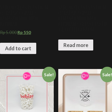
SABLON GELAS PLASTIK 14
SABLON GELAS PLASTIK 14
OZ DATAR 6 GRAM +
OZ DATAR 7 GRAM +
KEMASAN MINUMAN
KEMASAN MINUMAN
KEKINIAN
KEKINIAN + GELAS PLASTIK
ICE COFFEE CUSTOM
Rp
5.000
Rp
550
Read more
Add to cart
Sale!
Sale