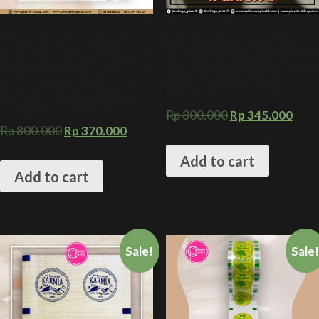
CETAK SABLON 2 WARNA
SABLON 1 WARNA 1 LINE 10
SEALER PLASTIK 10 CM X 500
CM X 500 M + CETAK SABLON
M + PENUTUP PRESS
SEALER PLASTIK PRESS CUP
KEMASAN SARI BUAH + LID
AMDK SARI BUAH JAMU
CUP SEALER PRESS AMDK
Rp
800.000
Rp
345.000
Rp
800.000
Rp
370.000
Add to cart
Add to cart
Sale!
Sale