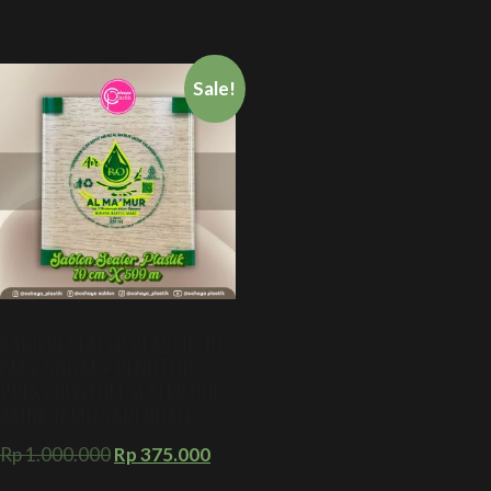
Sale!
SABLON SEALER PLASTIK 10
CM X 500 M + PENUTUP
PRESS CUSTOM SEALER CUP
AMDK JAMU SARI BUAH
Rp
1.000.000
Rp
375.000