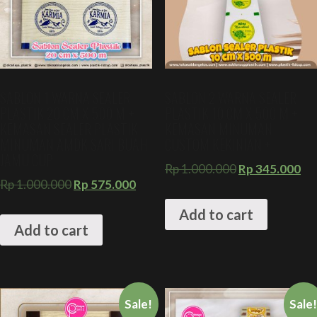
SABLON 1 WARNA SEALER
SABLON 2 WARNA SEALER
PLASTIK 20 CM X 500 M +
PLASTIK 10 CM X 500 M +
KEMASAN SEALER PLASTIK
KEMASAN MINUMAN
MINUMAN AMDK SARI BUAH
CUSTOM KEKINIAN +
JAMU CUP
Rp
1.000.000
Rp
345.000
Rp
1.000.000
Rp
575.000
Add to cart
Add to cart
Sale!
Sale