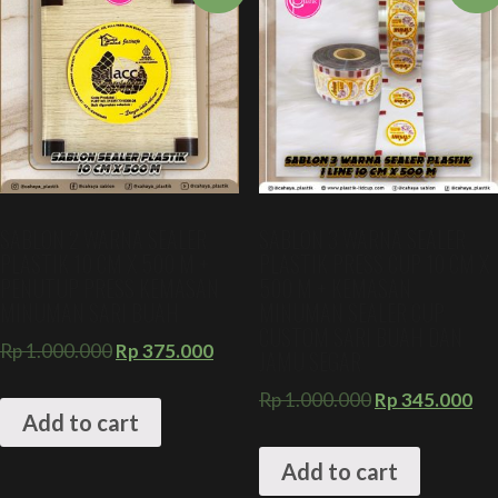
SABLON 2 WARNA SEALER
SABLON 3 WARNA SEALER
PLASTIK 10 CM X 500 M +
PLASTIK PRESS CUP 10 CM X
PENUTUP PRESS KEMASAN
500 M + KEMASAN
MINUMAN SARI BUAH
MINUMAN SEALER CUP
CUSTOM SARI BUAH DAN
Rp
1.000.000
Rp
375.000
JAMU SEGAR
Rp
1.000.000
Rp
345.000
Add to cart
Add to cart