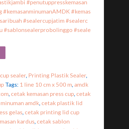
astikjambi
#penutuppresskemasan
g
#kemasanminumanAMDK
#kemas
saribuah
#sealercupjatim
#sealerc
u
#sablonsealerprobolinggo
#seale
 cup sealer
,
Printing Plastik Sealer
,
up
Tags:
1 line 10 cm x 500 m
,
amdk
tom
,
cetak kemasan press cup
,
cetak
an minuman amdk
,
cetak plastik lid
ess gelas
,
cetak printing lid cup
emasan kardus
,
cetak sablon