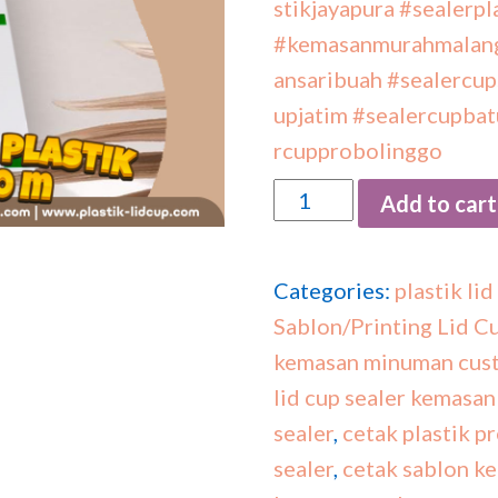
stikjayapura
#sealerpl
#kemasanmurahmalan
ansaribuah
#sealercup
upjatim
#sealercupbat
rcupprobolinggo
Quantity
Add to cart
Categories:
plastik lid
Sablon/Printing Lid C
kemasan minuman cus
lid cup sealer kemas
sealer
,
cetak plastik pr
sealer
,
cetak sablon k