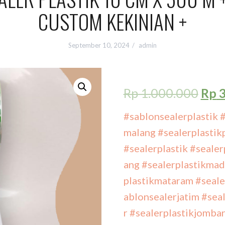
CUSTOM KEKINIAN +
September 10, 2024
admin
Rp
1.000.000
Rp
3
#sablonsealerplastik
#
malang
#sealerplasti
#sealerplastik
#sealer
ang
#sealerplastikmad
plastikmataram
#seale
ablonsealerjatim
#seal
r
#sealerplastikjomba