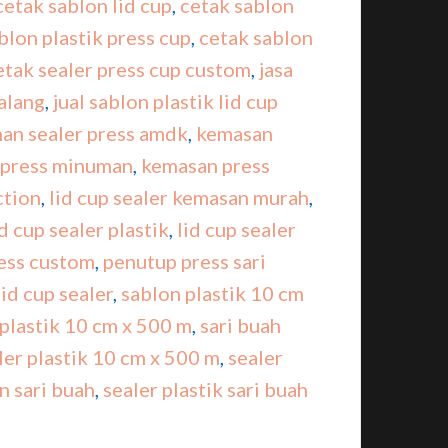
cetak sablon lid cup
,
cetak sablon
blon plastik press cup
,
cetak sablon
etak sealer press cup custom
,
jasa
malang
,
jual sablon plastik lid cup
n sealer press amdk
,
kemasan
 press minuman
,
kemasan press
ction
,
lid cup sealer kemasan murah
,
id cup sealer plastik
,
lid cup sealer
ress custom
,
penutup press sari
id cup sealer
,
sablon plastik 10 cm
 plastik 10 cm x 500 m
,
sari buah
ler plastik 10 cm x 500 m
,
sealer
n sari buah
,
sealer plastik sari buah