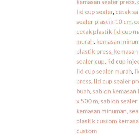
kemasan sealer press
,
lid cup sealer
,
cetak sa
sealer plastik 10 cm
,
c
cetak plastik lid cup 
murah
,
kemasan minuma
plastik press
,
kemasan
sealer cup
,
lid cup inje
lid cup sealer murah
,
l
press
,
lid cup sealer p
buah
,
sablon kemasan l
x 500 m
,
sablon sealer
kemasan minuman
,
sea
plastik custom kemasa
custom