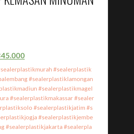
45.000
sealerplastikmurah
#sealerplastik
kpalembang
#sealerplastiklamongan
plastikmadiun
#sealerplastikmagel
ura
#sealerplastikmakassar
#sealer
rplastiksolo
#sealerplastikjatim
#s
erplastikjogja
#sealerplastikjembe
ng
#sealerplastikjakarta
#sealerpla