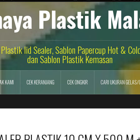
aya Plastik Ma
 Plastik lid Sealer, Sablon Papercup Hot & Co
dan Sablon Plastik Kemasan
AK KAMI
CEK KERANJANG
CEK ONGKIR
CARI UKURAN GELAS/
ALER PLASTIK 10 CM X 500 M