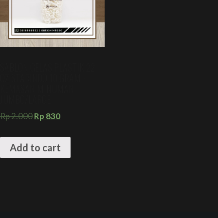
SABLON GELAS PLASTIK 22
OZ STARINDO 10 GRAM +
KEMASAN MINUMAN
JUMBO/LARGE
Rp
2.000
Rp
830
Add to cart