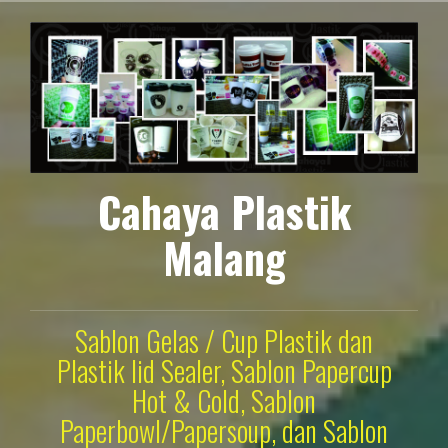
Lompat
ke
konten
Cahaya Plastik
Malang
Sablon Gelas / Cup Plastik dan
Plastik lid Sealer, Sablon Papercup
Hot & Cold, Sablon
Paperbowl/Papersoup, dan Sablon