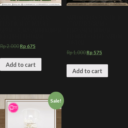
SABLON 2 WARNA GELAS
SABLON GELAS PLASTIK 16
PLASTIK 14 OZ DATAR 7
OZ DATAR 7 GRAM +
GRAM + KEMASAN MINUMAN
KEMASAN MINUMAN
ICE COFFEE KEKINIAN
KEKINIAN + CETAK SABLON
CUSTOM
Rp
2.000
Rp
675
Rp
1.000
Rp
575
Add to cart
Add to cart
Sale!