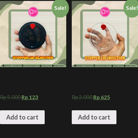
Sale!
Sale
TUTUP GELAS PLASTIK
TUTUP GELAS PLASTIK
STOPPER LID INJECTION
STOPPER LID INJECTION
Rp
5.000
Rp
123
Rp
2.000
Rp
625
Add to cart
Add to cart