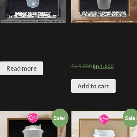
SABLON GELAS PLASTIK 14
SABLON GELAS PLASTIK 16
OZ INJECTION BENING +
OZ 500 ML INJECTION CUP
STOPPER LID BENING
FROST + TUTUP FLIP BENING
INJECTION
Rp
5.000
Rp
1.600
Read more
Add to cart
Sale!
Sale