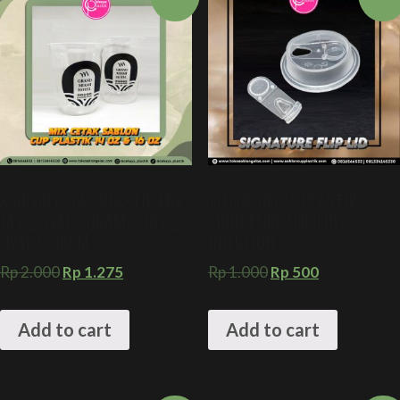
SABLON GELAS PLASTIK MIX
TUTUP GELAS PLASTIK
14 OZ OVAL 7 GRAM & 16 OZ
SIGNATURE FLIP LID
OVAL 8 GRAM
INJECTION
Rp
2.000
Rp
1.275
Rp
1.000
Rp
500
Add to cart
Add to cart