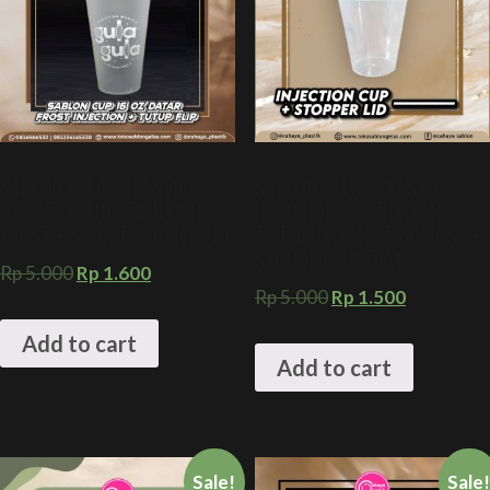
SABLON GELAS PLASTIK 16
SABLON GELAS PLASTIK
OZ DATAR INJECTION CUP
INJECTION 12 OZ DATAR +
FROST + SIGNATURE FLIP LID
TUTUP DATAR STRAWLESS +
STOPPER CUSTOM
Rp
5.000
Rp
1.600
Rp
5.000
Rp
1.500
Add to cart
Add to cart
Sale!
Sale