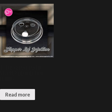
TUTUP GELAS PLASTIK
STOPPER LID INJECTION
BENING
Read more