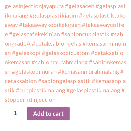
gelasinjectionjayapura
#gelasaceh
#gelasplast
ikmalang
#gelasplastikjatim
#gelasplastiktake
away
#takeawaykopikekinian
#takeawaycoffe
e
#gelascafekekinian
#sabloncupplastik
#sabl
ongradeA
#cetaksablongelas
#kemasanminum
an
#gelaskopi
#gelaskopicustom
#cetaksablo
nkemasan
#sablonmurahmalang
#sablonkemas
sn
#gelaskopimurah
#kemasanmurahmalang
#
cetaksablon
#sablongelasplastik
#kemasanpla
stik
#cupplastikmalang
#gelasplastikmalang
#
stopperlidinjection
Quantity
Add to cart