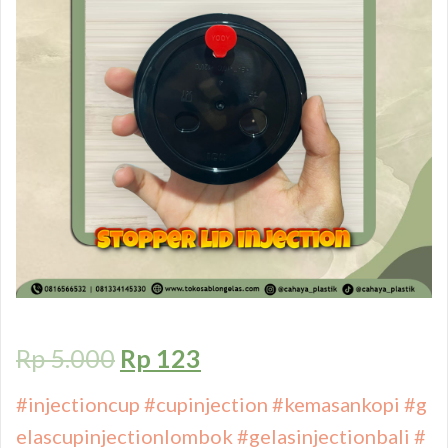
Rp
5.000
Rp
123
#injectioncup
#cupinjection
#kemasankopi
#g
elascupinjectionlombok
#gelasinjectionbali
#