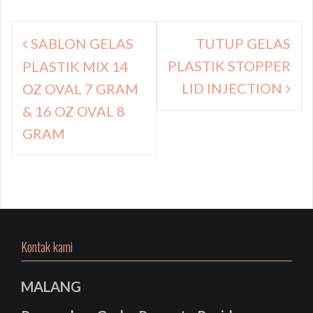
Navigasi
SABLON GELAS
TUTUP GELAS
pos
PLASTIK STOPPER
PLASTIK MIX 14
LID INJECTION
OZ OVAL 7 GRAM
& 16 OZ OVAL 8
GRAM
Kontak kami
MALANG