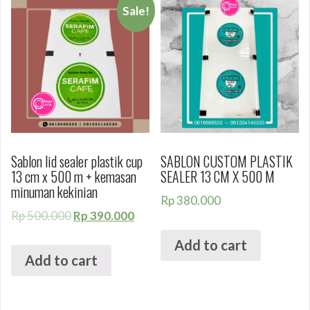
Sale!
Sablon lid sealer plastik cup
SABLON CUSTOM PLASTIK
13 cm x 500 m + kemasan
SEALER 13 CM X 500 M
minuman kekinian
Rp
380.000
Rp
500.000
Rp
390.000
Add to cart
Add to cart