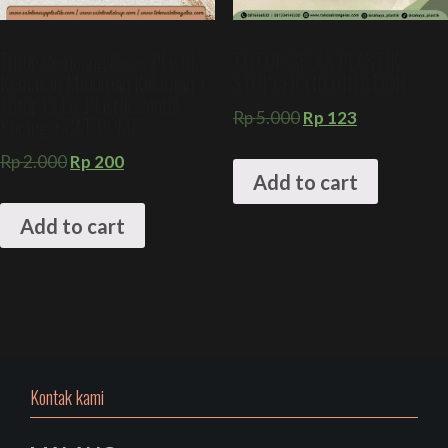
Tutup Cembung Gelas Plastik
TUTUP GELAS PLASTIK
Kemasan Minuman Kekinian +
STOPPER LID INJECTION
Tutup Gelas Plastik Bentuk
Rp
5.000
Rp
123
Kucing + CAT DOME
Rp
2.000
Rp
200
Add to cart
Add to cart
Kontak kami