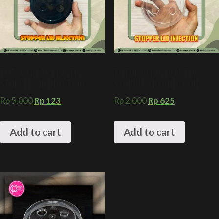
TUTUP GELAS PLASTIK
TUTUP GELAS PLASTIK
STOPPER LID INJECTION
STOPPER LID INJECTION
Rp
5.000
Rp
123
Rp
2.000
Rp
625
Add to cart
Add to cart