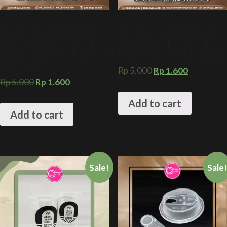
SABLON GELAS PLASTIK 16
SABLON GELAS PLASTIK 16
OZ 500 ML INJECTION CUP
OZ DATAR INJECTION CUP
FROST + TUTUP FLIP BENING
FROST + SIGNATURE FLIP LID
INJECTION
Rp
5.000
Rp
1.600
Rp
5.000
Rp
1.600
Add to cart
Add to cart
Sale!
Sale