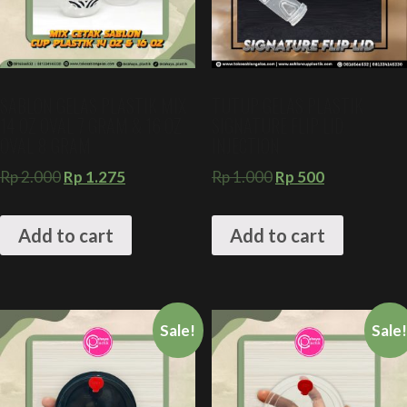
SABLON GELAS PLASTIK MIX
TUTUP GELAS PLASTIK
14 OZ OVAL 7 GRAM & 16 OZ
SIGNATURE FLIP LID
OVAL 8 GRAM
INJECTION
Rp
2.000
Rp
1.275
Rp
1.000
Rp
500
Add to cart
Add to cart
Sale!
Sale