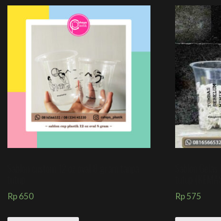
Sablon custom 12 oz oval 8 gram tanpa
Sablon Gelas 
tutup
tutup (KEMA
Rp
650
Rp
575