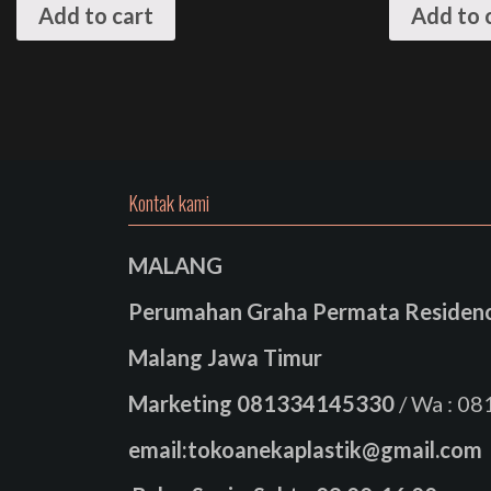
Add to cart
Add to 
Kontak kami
MALANG
Perumahan Graha Permata Residence
Malang Jawa Timur
Marketing
081334145330
/ Wa : 0
email:tokoanekaplastik@gmail.com