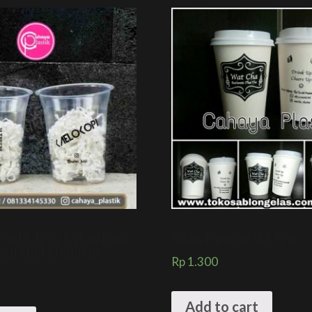
Plastik 12 Oz 8 gram tanpa
Sablon Papercup Hot 12 oz
SAN KOPI KEKINIAN)
Rp
1.300
Add to cart