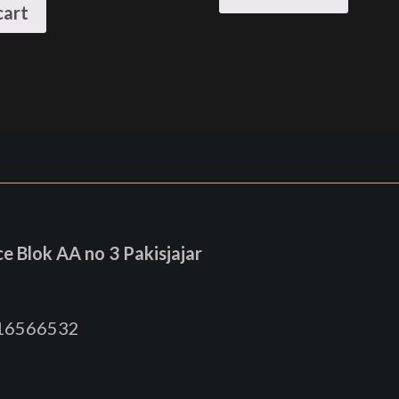
cart
 Blok AA no 3 Pakisjajar
816566532