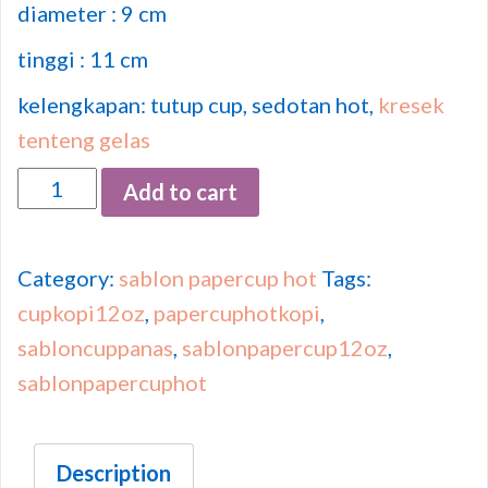
diameter : 9 cm
tinggi : 11 cm
kelengkapan: tutup cup, sedotan hot,
kresek
tenteng gelas
Quantity
Add to cart
Category:
sablon papercup hot
Tags:
cupkopi12oz
,
papercuphotkopi
,
sabloncuppanas
,
sablonpapercup12oz
,
sablonpapercuphot
Description