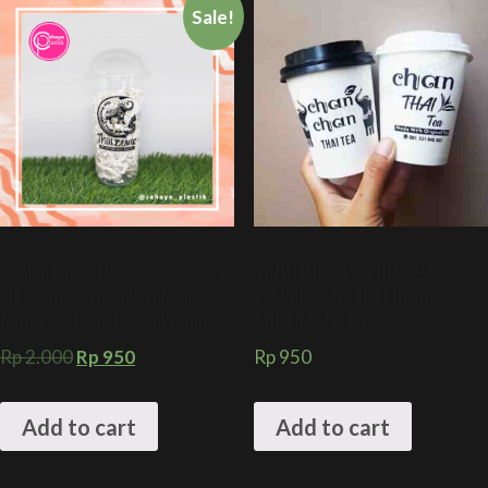
Sale!
Sablon Gelas Plastik 22 oz oval
SABLON PAPER CUP 9 OZ
10 gram + Tutup Cembung +
FOOD GRADE (KEMASAN
Kemasan Thai Tea Kekinian
MINUMAN HOT)
Rp
2.000
Rp
950
Rp
950
Add to cart
Add to cart