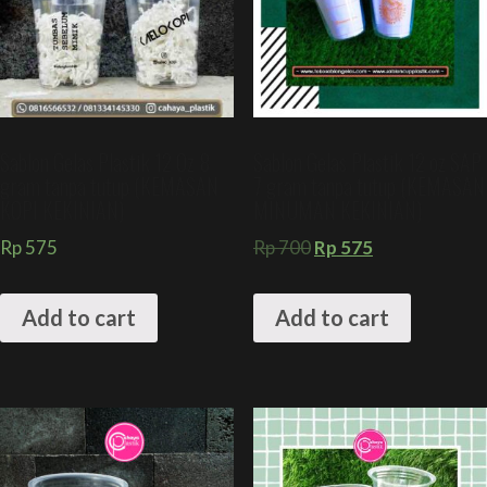
Sablon Gelas Plastik 12 Oz 8
Sablon Gelas Plastik 12 oz SAP
gram tanpa tutup (KEMASAN
7 gram tanpa tutup (KEMASAN
KOPI KEKINIAN)
MINUMAN KEKINIAN)
Rp
575
Rp
700
Rp
575
Add to cart
Add to cart