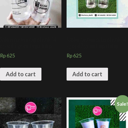
Sablon custom cup plastik 14
Sablon custom gelas plastik 14
oz oval 7 gram tanpa tutup
oz oval 7 gram tanpa tutup
Rp
625
Rp
625
Add to cart
Add to cart
Sale