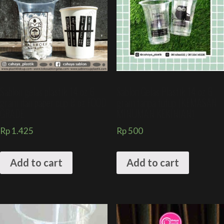
Sablon gelas plastik 14 oz 6
Sablon Gelas Plastik 14 oz 6
gram dan paper cup 8 oz FOOD
gram tanpa tutup (KEMASAN
GRADE
MINUMAN KEKINIAN)
Rp
1.425
Rp
500
Add to cart
Add to cart