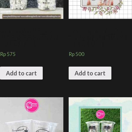
Sablon cup plastik 12 oz 8
Sablon cup plastik 14 oz 6
gram tanpa tutup (KEMASAN
gram tanpa tutup (KEMASAN
KOPI KEKINIAN)
KOPI KEKINIAN)
Rp
575
Rp
500
Add to cart
Add to cart