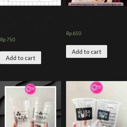
Sablon 2 warna gelas plastik 12
SABLON CUP 12 OZ 8 GRAM
oz oval 8 gram (KEMASAN
PLASTIK PP
MINUMAN KOPI KEKINIAN)
Rp
650
Rp
750
Add to cart
Add to cart