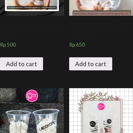
Sablon cup 14 oz 6 gram tanpa
Sablon cup 16 oz oval 8 gram
tutup
tanpa tutup
Rp
500
Rp
650
Add to cart
Add to cart