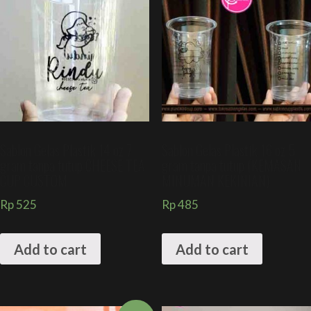
Sablon Gelas Plastik 14 oz 7
Sablon Gelas Plastik 16 oz 5
gram tanpa tutup CHEESE TEA
gram tanpa tutup (KEMASAN
CUP CUSTOM
MINUMAN KEKINIAN)
Rp
525
Rp
485
Add to cart
Add to cart