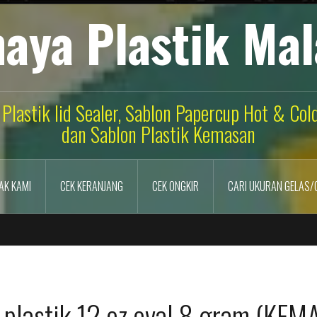
aya Plastik Ma
 Plastik lid Sealer, Sablon Papercup Hot & Co
dan Sablon Plastik Kemasan
AK KAMI
CEK KERANJANG
CEK ONGKIR
CARI UKURAN GELAS/
s plastik 12 oz oval 8 gram (