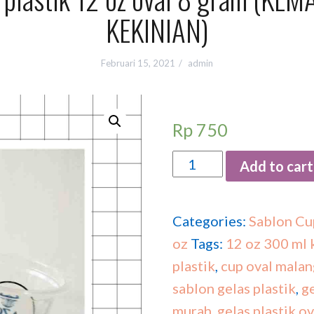
KEKINIAN)
Februari 15, 2021
admin
Rp
750
Quantity
Add to cart
Categories:
Sablon Cu
oz
Tags:
12 oz 300 ml 
plastik
,
cup oval malan
sablon gelas plastik
,
g
murah
,
gelas plastik ov