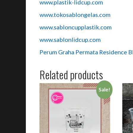
www.plastik-lidcup.com
www.tokosablongelas.com
www.sabloncupplastik.com
www.sablonlidcup.com
Perum Graha Permata Residence Bl
Related products
Sale!