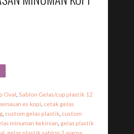
p Oval
,
Sablon Gelas/cup plastik 12
kemasan es kopi
,
cetak gelas
g
,
custom gelas plastik
,
custom
elas minuman kekinian
,
gelas plastik
al
,
gelas plastik sablon 2 warna
,