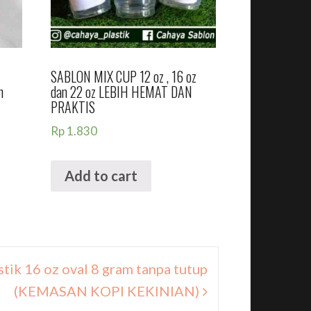
SABLON MIX CUP 12 oz , 16 oz
n
dan 22 oz LEBIH HEMAT DAN
PRAKTIS
Rp
1.830
Add to cart
stik 16 oz oval 8 gram tanpa tutup
(KEMASAN KOPI KEKINIAN)