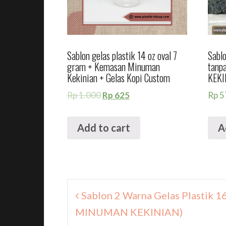
Sablon gelas plastik 14 oz oval 7
Sablo
gram + Kemasan Minuman
tanp
Kekinian + Gelas Kopi Custom
KEKI
Rp
1.000
Rp
625
Rp
5
Add to cart
A
Navigasi
Sablon 2 Warna Gelas Plastik 
pos
MINUMAN KEKINIAN)