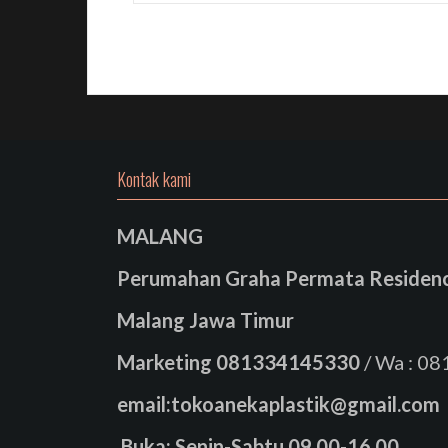
Kontak kami
MALANG
Perumahan Graha Permata Residence
Malang Jawa Timur
Marketing
081334145330
/ Wa : 0
email:tokoanekaplastik@gmail.com
Buka: Senin-Sabtu 09.00-16.00