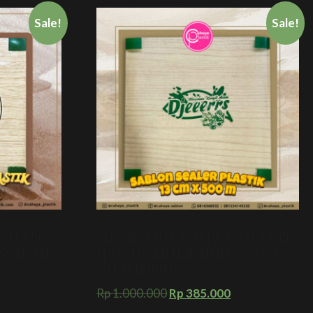
Sale!
Sale!
 CM X 500
SABLON SEALER PLASTIK 13 CM X 500
SS SEALER
M + KEMASAN MINUMAN PRESS CUP
JAMU KEKINIAN
Rp
1.000.000
Rp
385.000