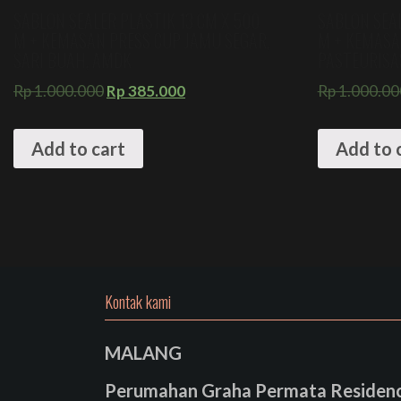
SABLON SEALER PLASTIK 13 CM X 500
SABLON SEAL
M + KEMASAN PRESS CUP JAMU SEGAR,
M + KEMASA
SARI BUAH, AMDK
PASTEURISA
Rp
1.000.000
Rp
385.000
Rp
1.000.00
Add to cart
Add to 
Kontak kami
MALANG
Perumahan Graha Permata Residence