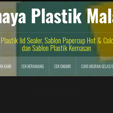
aya Plastik Ma
 Plastik lid Sealer, Sablon Papercup Hot & Co
dan Sablon Plastik Kemasan
AK KAMI
CEK KERANJANG
CEK ONGKIR
CARI UKURAN GELAS/
kemasanamdk