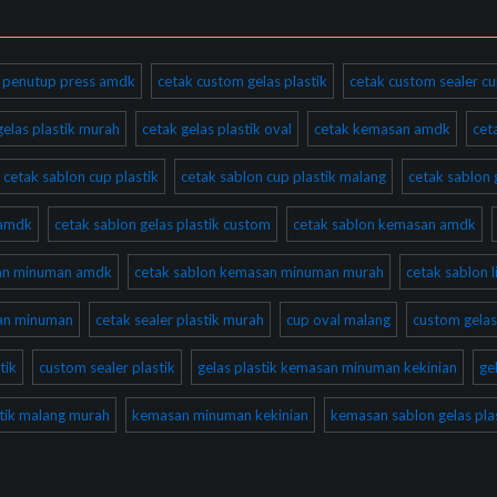
ik penutup press amdk
cetak custom gelas plastik
cetak custom sealer cu
gelas plastik murah
cetak gelas plastik oval
cetak kemasan amdk
cet
cetak sablon cup plastik
cetak sablon cup plastik malang
cetak sablon 
 amdk
cetak sablon gelas plastik custom
cetak sablon kemasan amdk
san minuman amdk
cetak sablon kemasan minuman murah
cetak sablon l
san minuman
cetak sealer plastik murah
cup oval malang
custom gelas
tik
custom sealer plastik
gelas plastik kemasan minuman kekinian
ge
stik malang murah
kemasan minuman kekinian
kemasan sablon gelas plas