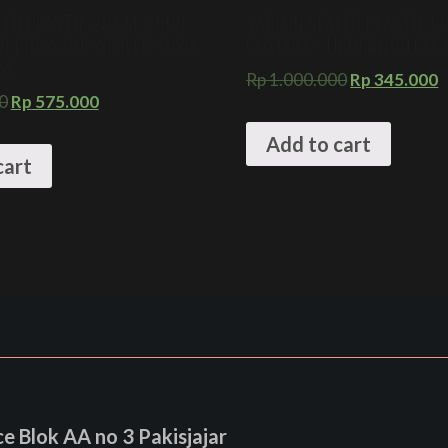
ER PLASTIK 20 CM X 500
SABLON SEALER PLASTIK C
N PRESS CUP SEALER SUSU
CUSTOM + UKURAN 10 CM 
SI
Rp
1.000.000
Rp
345.000
0
Rp
575.000
Add to cart
cart
 Blok AA no 3 Pakisjajar