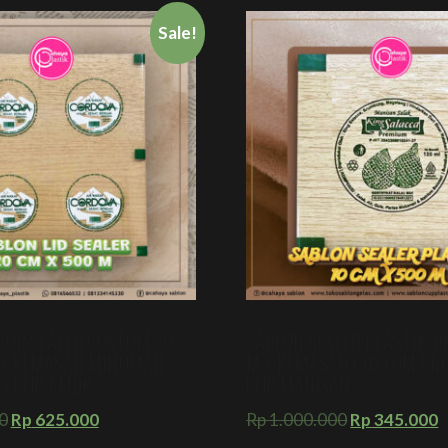
Sale!
 CUP SEALER CUSTOM 20
SABLON SEALER PLASTIK 10
 + KEMASAN MINUMAN
M + KEMASAN CUSTOM PRE
SS CUP AMDK
CUP MANISAN
0
Rp
625.000
Rp
1.000.000
Rp
345.000