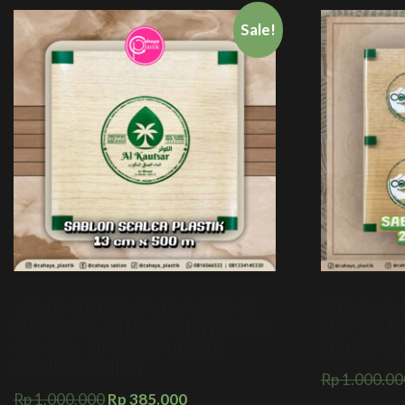
Sale!
SABLON CUSTOM SEALER PLASTIK 13
SABLON LID
CM X 500 M + KEMASAN SEALER PRESS
CM X 500 M
CUP AMDK AIR MINERAL UNTUK
SEALER PRE
KALANGAN SENDIRI
Rp
1.000.00
Rp
1.000.000
Rp
385.000