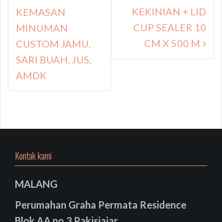
KEKINIAN + LID
KEMASAN
CUP SEALER 10
MINUMAN
CM X 500 M
CUSTOM JAMU,
SARI BUAH, JUS,
AMDK
Kontak kami
MALANG
Perumahan Graha Permata Residence
Blok AA no 3 Pakisjajar