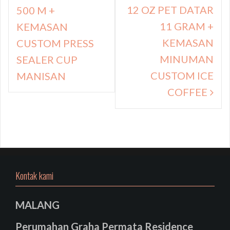
12 OZ PET DATAR
500 M +
11 GRAM +
KEMASAN
KEMASAN
CUSTOM PRESS
MINUMAN
SEALER CUP
CUSTOM ICE
MANISAN
COFFEE
Kontak kami
MALANG
Perumahan Graha Permata Residence