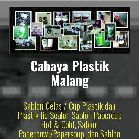
Lompat
ke
konten
Cahaya Plastik
Malang
Sablon Gelas / Cup Plastik dan
Plastik lid Sealer, Sablon Papercup
Hot & Cold, Sablon
Paperbowl/Papersoup, dan Sablon