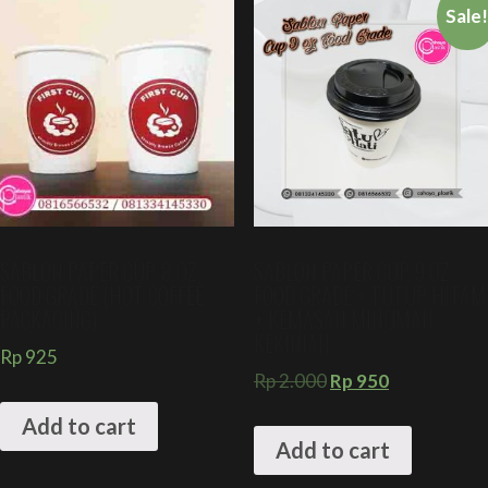
Sale
SABLON PAPER CUP 8 OZ
SABLON PAPER CUP 9 OZ
FOOD GRADE (HOT COFFEE
FOOD GRADE + TUTUP HITAM
PACKAGING)
+ KEMASAN MINUMAN
KEKINIAN
Rp
925
Rp
2.000
Rp
950
Add to cart
Add to cart