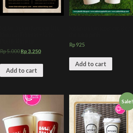
Sablon Custom Kemasan MIX
Sablon custom paper cup 8 oz
Minuman Kekinian + Gelas
dan tutup putih
Plastik Minuman
Rp
925
Rp
5.000
Rp
3.250
Add to cart
Add to cart
Sale