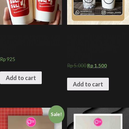
Sablon custom paper cup 8 oz
SABLON KEMASAN KOMPLIT
FOOD GRADE (KEMASAN HOT
+ GELAS PLASTIK 16 OZ 7
COFFEE)
GRAM + PAPER CUP 9 OZ
FOOD GRADE
Rp
925
Rp
5.000
Rp
1.500
Add to cart
Add to cart
Sale!