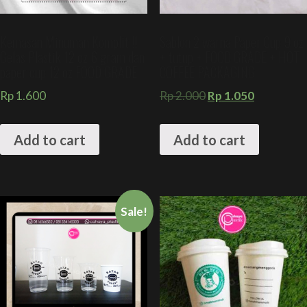
Kemasan Minuman Komplit !!
Sablon 2 warna Paper Cup 9 oz
Gelas Plastik 12 oz 6 gram dan
+ tutup + FOOD GRADE + HOT
paper cup 12 oz FOOD GRADE
COFFEE PACKAGING
Rp
1.600
Rp
2.000
Rp
1.050
Add to cart
Add to cart
Sale!