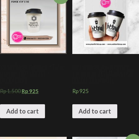
Sablon Paper Cup 8 oz + Tutup
Sablon paper cup 8 oz dan
Hitam + HOT COFFEE +
tutup hitam (KEMASAN HOT
PACKAGING
COFFEE KEKINIAN)
Rp
1.500
Rp
925
Rp
925
Add to cart
Add to cart