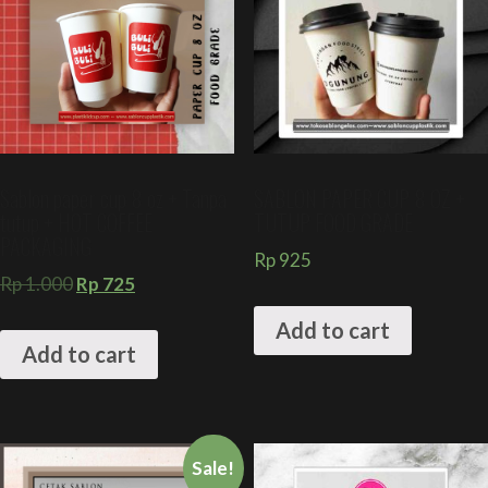
Sablon paper cup 8 oz + Tanpa
SABLON PAPER CUP 8 OZ +
tutup + HOT COFFEE
TUTUP FOOD GRADE
PACKAGING
Rp
925
Rp
1.000
Rp
725
Add to cart
Add to cart
Sale!