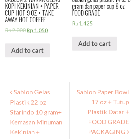
KOPI KEKINIAN + PAPER
gram dan paper cup 8 oz
CUP HOT 9 OZ + TAKE
FOOD GRADE
AWAY HOT COFFEE
Rp
1.425
Rp
2.000
Rp
1.050
Add to cart
Add to cart
Navigasi
Sablon Gelas
Sablon Paper Bowl
pos
17 oz + Tutup
Plastik 22 oz
Plastik Datar +
Starindo 10 gram+
FOOD GRADE
Kemasan Minuman
PACKAGING
Kekinian +