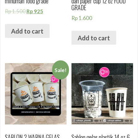
minuman food grade
dan paper cup 12 oz FOOD
GRADE
Rp
1.500
Rp
925
Rp
1.600
Add to cart
Add to cart
Sale!
SABLON 2 WARNA GELAS
Sablon gelas plastik 14 oz 6