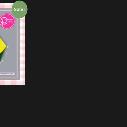
Sale!
rndog FOOD