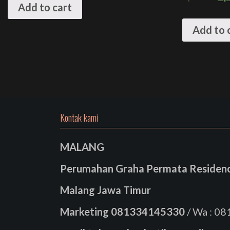
Add to cart
Add to 
Kontak kami
MALANG
Perumahan Graha Permata Residence
Malang Jawa Timur
Marketing
081334145330
/ Wa : 0