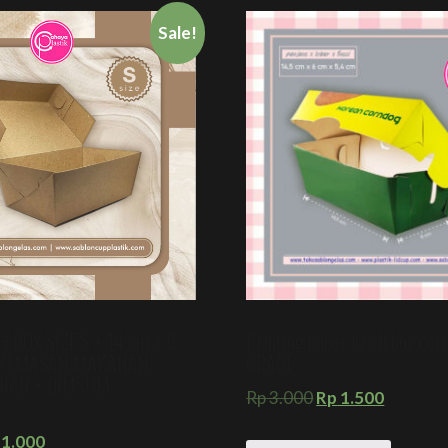
Sale!
 BOX SIZE S + 14 cm X 9
Printing paper lunch box co
+ KEMASAN MAKANAN
GRADE
NIAN + DIMSUM
Rp
3.000
Rp
1.500
1.000