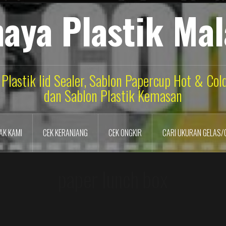
aya Plastik Ma
 Plastik lid Sealer, Sablon Papercup Hot & Co
dan Sablon Plastik Kemasan
AK KAMI
CEK KERANJANG
CEK ONGKIR
CARI UKURAN GELAS/
paper lunch box