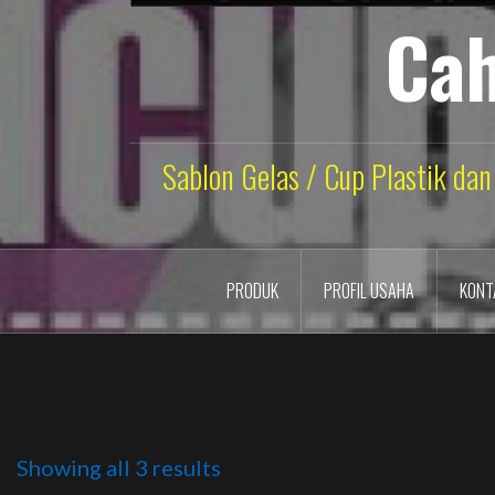
Cah
Sablon Gelas / Cup Plastik dan
PRODUK
PROFIL USAHA
KONT
Showing all 3 results