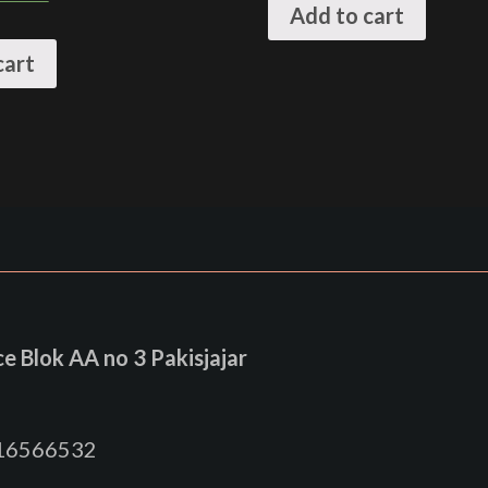
Add to cart
cart
 Blok AA no 3 Pakisjajar
816566532