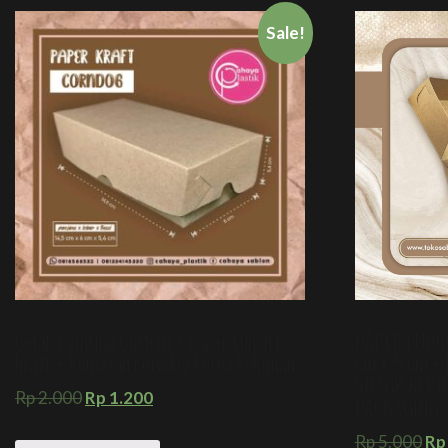
Sale!
Cetak Printing Custom + Paper Lunch box
PAPER LUNCH
kraft + Kemasan corndog korea kekinian
cm X 5 cm 
SNACK KEKI
Rp
2.000
Rp
1.200
PACKAGING
Rp
5.000
Rp